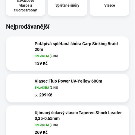
Návazcové
vlasce a
Splétané šňůry
Vlasce
fluorocarbony
Nejprodávanější
Potápivá splétaná šňůra Carp Sinking Braid
20m
SKLADEM
(2 KS)
139 Kč
Vlasec Fluo Power UV-Yellow 600m
SKLADEM
(2 KS)
299 Kč
od
Ujímaný šokový vlasec Tapered Shock Leader
0,35-0,65mm
SKLADEM
(2 KS)
269 Kč