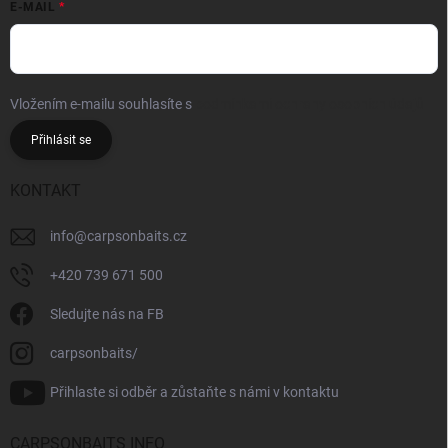
E-MAIL
Vložením e-mailu souhlasíte s
podmínkami ochrany osobních údajů
Přihlásit se
KONTAKT
info
@
carpsonbaits.cz
+420 739 671 500
Sledujte nás na FB
carpsonbaits/
Přihlaste si odběr a zůstaňte s námi v kontaktu
CARPSONBAITS INFO