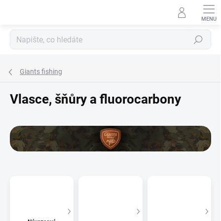
Přejít
na
obsah
Hledat
Giants fishing
Vlasce, šňůry a fluorocarbony