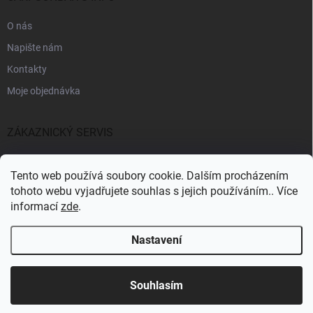
O nás
Napište nám
Kontakty
Moje objednávka
ZÁKAZNICKÝ SERVIS
Fakturační údaje
Tento web používá soubory cookie. Dalším procházením
Obchodní podmínky
tohoto webu vyjadřujete souhlas s jejich používáním.. Více
informací
zde
.
Informace k GDPR
Nastavení
Copyright 2026
CARPSONBAITS
. Všechna práva vyhrazena.
Souhlasím
Pro registrované zákazníky SLEVA 10%
Vytvořil Shoptet