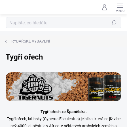
Přejít
na
obsah
Hledat
RYBÁŘSKÉ VYBAVENÍ
Tygří ořech
Tygří ořech ze Španělska.
Tygří ořech, latinsky (Cyperus Esculentus) je hlíza, která se již více
než 4000 let pěstuje v Africe, v některých arabských zemích a