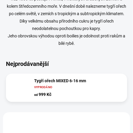
kolem Středozemního moře. V dnešní době nalezneme tygří ořech
po celém světě, v zemích s tropickým a subtropickým klimatem.
Díky velkému obsahu přírodního cukru je tygří ořech
neodolatelnou pochoutkou pro kapry.
Jeho obrovskou výhodou oproti boilies je odolnost proti rakům a
bílé rybě.
Nejprodávanější
Tygří ořech MIXED 6-16 mm
VYPRODÁNO
999 Kč
od
V
ý
p