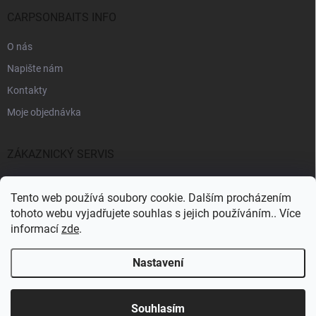
CARPSONBAITS INFO
O nás
Napište nám
Kontakty
Moje objednávka
ZÁKAZNICKÝ SERVIS
Fakturační údaje
Tento web používá soubory cookie. Dalším procházením
Obchodní podmínky
tohoto webu vyjadřujete souhlas s jejich používáním.. Více
informací
zde
.
Informace k GDPR
Nastavení
Copyright 2026
CARPSONBAITS
. Všechna práva vyhrazena.
Souhlasím
Pro registrované zákazníky SLEVA 10%