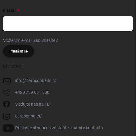
E-MAIL
Vložením e-mailu souhlasíte s
podmínkami ochrany osobních údajů
Přihlásit se
KONTAKT
info
@
carpsonbaits.cz
+420 739 671 500
Sledujte nás na FB
carpsonbaits/
Přihlaste si odběr a zůstaňte s námi v kontaktu