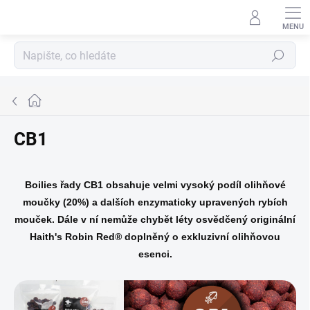
Přejít
na
obsah
Hledat
Domů
CB1
Boilies řady CB1 obsahuje velmi vysoký podíl olihňové
moučky (20%) a dalších enzymaticky upravených rybích
mouček. Dále v ní nemůže chybět léty osvědčený originální
Haith's Robin Red® doplněný o exkluzivní olihňovou
esenci.