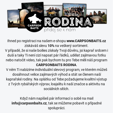
Ihned po registraci na našem e-shopu
www.CARPSONBAITS.cz
získáváš slevu
10%
na veškerý sortiment.
V případě, že si naše boilies získaly Tvoji důvěru, jsi kaprař srdcem i
duší a taky Ti není cizí napsat pár řádků, udělat zajímavou fotku
nebo natočit video, tak pak bychom tu pro Tebe měli náš program
CARPSONBAITS RODINA
.
V něm Ti nabízíme individuální slevový program, ve kterém můžeš
dosáhnout velice zajímavých výhod a stát se členem naší
kaprařské rodiny. Na oplátku od Tebe požadujeme kvalitní výstup
z Tvých rybářských výprav, loajalitu k naší značce a aktivitu na
sociálních sítích.
Když nám napíšeš pár informací o sobě na mail
info@carpsonbaits.cz
, tak se můžeme pobavit o případné
spolupráci.