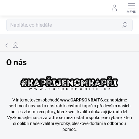
Přejít
na
obsah
Hledat
Domů
O nás
V internetovém obchodě
www.CARPSONBAITS.cz
nabízíme
sortiment návnad a nástrah k chytání kaprů a především našich
boilies vlastní receptury, které svoji kvalitu dokazují již řadu let.
Vyzkoušejte nás a zařaďte se mezi ostatní spokojené rybáře, kteří
si oblíbili naše kvalitní výrobky, bleskové dodání a odbornou
pomoc.