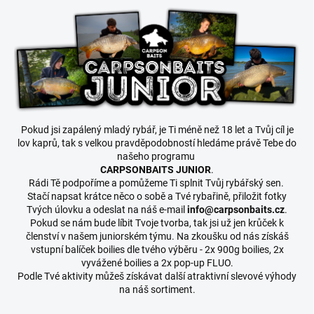
Pokud jsi zapálený mladý rybář, je Ti méně než 18 let a Tvůj cíl je
lov kaprů, tak s velkou pravděpodobností hledáme právě Tebe do
našeho programu
CARPSONBAITS JUNIOR
.
Rádi Tě podpoříme a pomůžeme Ti splnit Tvůj rybářský sen.
Stačí napsat krátce něco o sobě a Tvé rybařině, přiložit fotky
Tvých úlovku a odeslat na náš e-mail
info@carpsonbaits.cz
.
Pokud se nám bude líbit Tvoje tvorba, tak jsi už jen krůček k
členství v našem juniorském týmu. Na zkoušku od nás získáš
vstupní balíček boilies dle tvého výběru - 2x 900g boilies, 2x
vyvážené boilies a 2x pop-up FLUO.
Podle Tvé aktivity můžeš získávat další atraktivní slevové výhody
na náš sortiment.