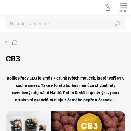
Přejít
na
obsah
Hledat
Domů
CB3
Boilies řady CB3 je směs 7 druhů rybích mouček, které tvoří 65%
suché směsi. Také v tomto boilies nemůže chybět léty
osvědčený originální Haith's Robin Red® doplněný o vysoce
atraktivní esenciální oleje z černého pepře a česneku.