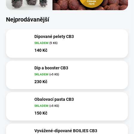
Nejprodávanější
Dipované pelety CB3
SKLADEM
(5 KS)
140 Kč
Dip a booster CB3
SKLADEM
(>5 KS)
230 Kč
Obalovací pasta CB3
SKLADEM
(>5 KS)
150 Kč
Vyvážené-dipované BOILIES CB3