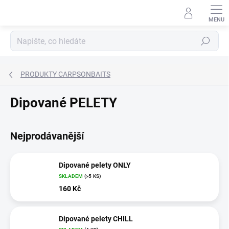
Přejít
na
obsah
Hledat
PRODUKTY CARPSONBAITS
Dipované PELETY
Nejprodávanější
Dipované pelety ONLY
SKLADEM
(>5 KS)
160 Kč
Dipované pelety CHILL