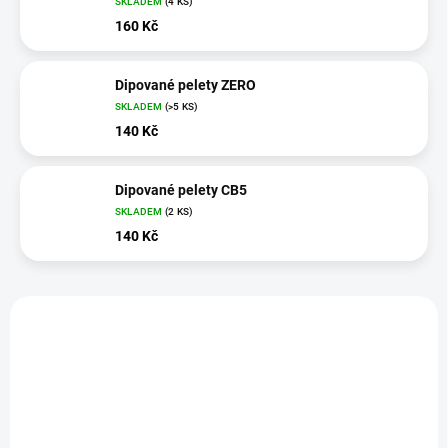
SKLADEM
(4 KS)
160 Kč
Dipované pelety ZERO
SKLADEM
(>5 KS)
140 Kč
Dipované pelety CB5
SKLADEM
(2 KS)
140 Kč
V
ý
p
i
s
p
r