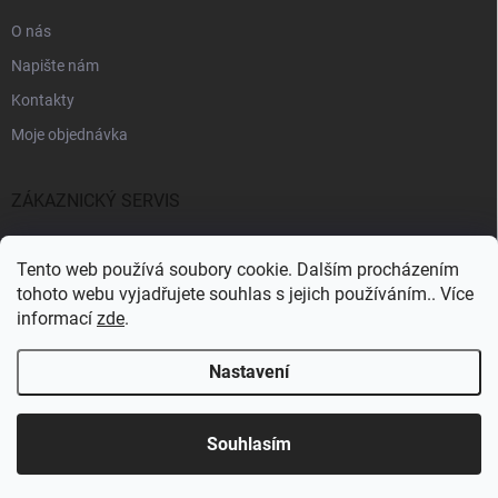
O nás
Napište nám
Kontakty
Moje objednávka
ZÁKAZNICKÝ SERVIS
Fakturační údaje
Tento web používá soubory cookie. Dalším procházením
Obchodní podmínky
tohoto webu vyjadřujete souhlas s jejich používáním.. Více
informací
zde
.
Informace k GDPR
Nastavení
Copyright 2026
CARPSONBAITS
. Všechna práva vyhrazena.
Souhlasím
Pro registrované zákazníky SLEVA 10%
Vytvořil Shoptet