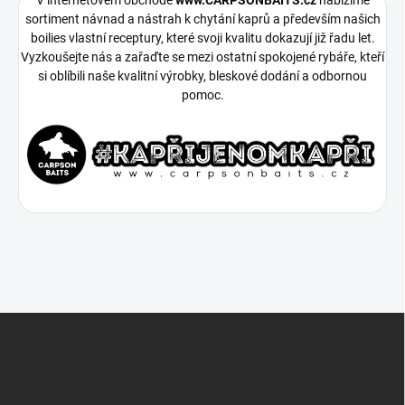
sortiment návnad a nástrah k chytání kaprů a především našich
boilies vlastní receptury, které svoji kvalitu dokazují již řadu let.
Vyzkoušejte nás a zařaďte se mezi ostatní spokojené rybáře, kteří
si oblíbili naše kvalitní výrobky, bleskové dodání a odbornou
pomoc.
Z
á
p
a
t