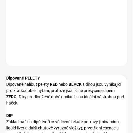
Dipované halibut pelety
RED
nebo
BLACK
s dírou jsou vynikající
pro krátkodobé chytání, protože jsou silně přesycené dipem
ZERO
.
Díky prodloužené době omílání jsou ideální nástrahou pod háček.
VARIANTY:
RED halibut a BLACK halibut
PRŮMĚR PELET:
14mm a 20mm
DETAILNÍ INFORMACE
ZEPTAT SE
Dipované PELETY
Dipované halibut pelety
RED
nebo
BLACK
s dírou jsou vynikající
pro krátkodobé chytání, protože jsou silně přesycené dipem
ZERO
. Díky prodloužené době omílání jsou ideální nástrahou pod
háček.
DIP
Základ našich dipů tvoří osvědčené tekuté potravy (minamino,
liquid liver a další chuťově výrazné složky), prvotřídní esence a