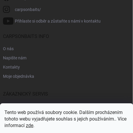
carpsonbaits/
Přihlaste si odběr a zůstaňte s námi v kontaktu
CARPSONBAITS INFO
O nás
Napište nám
Kontakty
Moje objednávka
ZÁKAZNICKÝ SERVIS
Fakturační údaje
Tento web používá soubory cookie. Dalším procházením
Obchodní podmínky
tohoto webu vyjadřujete souhlas s jejich používáním.. Více
informací
zde
.
Informace k GDPR