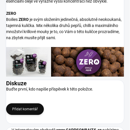
esenciální oleje ve výrazně vyšší koncentraci než obvykle.
ZERO
Boilies
ZERO
je svým složením jedinečná, absolutně neokoukaná,
tajemná kulička. Mix několika druhů pepřů, chilli a maximálního
množství krillové mouky je to, co Vám o této kuličce prozradíme,
na zbytek musíte přijít sami.
Diskuze
Buďte první, kdo napíše příspěvek k této položce.
Přidat komentář
V internetovém obchodě
www.CARPSONBAITS.cz
nabízíme