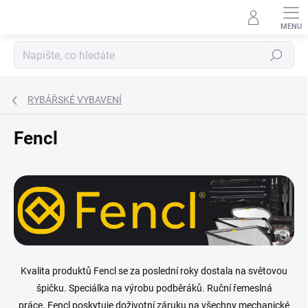
Přejít
na
obsah
Hledat
RYBÁŘSKÉ VYBAVENÍ
Fencl
Kvalita produktů Fencl se za poslední roky dostala na světovou
špičku.
Speciálka na výrobu podběráků. Ruční řemeslná
práce.
Fencl poskytuje doživotní záruku na všechny mechanické