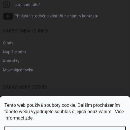
carpsonbaits/
Přihlaste si odběr a zůstaňte s námi v kontaktu
CARPSONBAITS INFO
O nás
Napište nám
Kontakty
Moje objednávka
ZÁKAZNICKÝ SERVIS
Fakturační údaje
Tento web používá soubory cookie. Dalším procházením
Obchodní podmínky
tohoto webu vyjadřujete souhlas s jejich používáním.. Více
informací
zde
.
Informace k GDPR