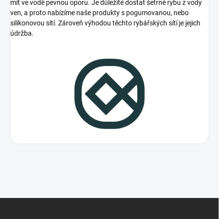
mít ve vodě pevnou oporu. Je důležité dostat šetrně rybu z vody
ven, a proto nabízíme naše produkty s pogumovanou, nebo
silikonovou sítí. Zároveň výhodou těchto rybářských sítí je jejich
údržba.
Z
á