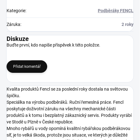
Kategorie
:
Podběráky FENCL
Záruka
:
2 roky
Diskuze
Buďte první, kdo napíše příspěvek k této položce.
Přidat komentář
Kvalita produktů Fencl se za poslední roky dostala na světovou
špičku.
Speciálka na výrobu podběráků. Ruční řemeslná práce.
Fencl
poskytuje doživotní záruku na všechny mechanické části
produktů a k tomu i bezplatný zákaznický servis.
Produkty vyrábí
ve Stodě u Plzně v České republice.
Mnoho rybářů u vody opomíná kvalitní rybářskou podběrákovou
síť, je to velká škoda, protože jsou situace, ve kterých je důležité