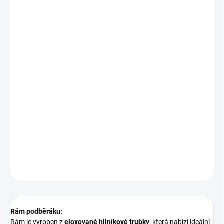
cena:
VARIANTA
−
+
Přidat do košíku
Fencl MAX kombinuje pevnost klasického rámu se skládacím
mechanismem, který umožňuje podběrák složit do minimálních
rozměrů. Ideální volba pro rybáře, kteří potřebují stabilní oporu při
podebírání velkých ryb, ale zároveň chtějí snadný transport. Díky
možnosti vyjmutí ramen pomocí šroubovicového mechanismu je
podběrák skvělý pro všechny typy rybolovu.
DETAILNÍ INFORMACE
ZEPTAT SE
Rám podběráku:
Rám je vyroben z
eloxované hliníkové trubky
, která nabízí ideální