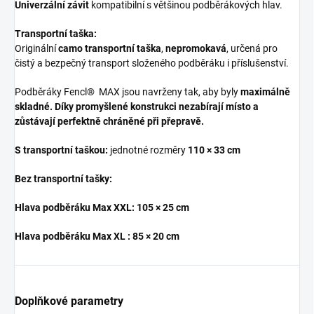
Univerzální závit
kompatibilní s většinou podběrákových hlav.
Transportní taška:
Originální
camo transportní taška
,
nepromokavá
, určená pro
čistý a bezpečný transport složeného podběráku i příslušenství.
Podběráky Fencl® MAX jsou navrženy tak, aby byly
maximálně
skladné. Díky promyšlené konstrukci nezabírají místo a
zůstávají perfektně chráněné při přepravě.
S transportní taškou:
jednotné rozměry
110 × 33 cm
Bez transportní tašky:
Hlava podběráku Max XXL:
105 × 25 cm
Hlava podběráku Max XL :
85 × 20 cm
Doplňkové parametry