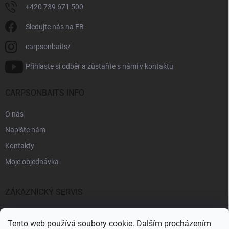
+420 739 671 500
Sledujte nás na FB
carpsonbaits/
Přihlaste si odběr a zůstaňte s námi v kontaktu
CARPSONBAITS INFO
O nás
Napište nám
Kontakty
Moje objednávka
ZÁKAZNICKÝ SERVIS
Fakturační údaje
Tento web používá soubory cookie. Dalším procházením