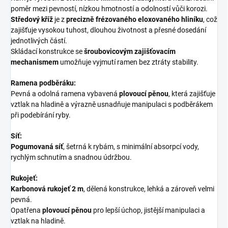
poměr mezi pevností, nízkou hmotností a odolností vůči korozi.
Středový kříž
je z
precizně frézovaného eloxovaného hliníku
, což
zajišťuje vysokou tuhost, dlouhou životnost a přesné dosedání
jednotlivých částí.
Skládací konstrukce se
šroubovicovým zajišťovacím
mechanismem
umožňuje vyjmutí ramen bez ztráty stability.
Ramena podběráku:
Pevná a odolná ramena vybavená
plovoucí pěnou
, která zajišťuje
vztlak na hladině a výrazně usnadňuje manipulaci s podběrákem
při podebírání ryby.
Síť:
Pogumovaná síť
, šetrná k rybám, s minimální absorpcí vody,
rychlým schnutím a snadnou údržbou.
Rukojeť:
Karbonová rukojeť 2 m
, dělená konstrukce, lehká a zároveň velmi
pevná.
Opatřena
plovoucí pěnou
pro lepší úchop, jistější manipulaci a
vztlak na hladině.