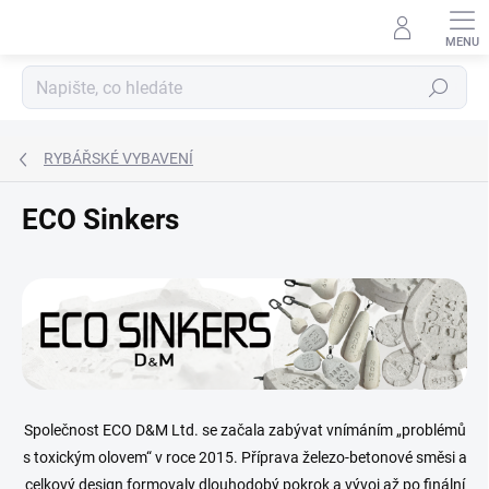
Přejít
na
obsah
Hledat
RYBÁŘSKÉ VYBAVENÍ
ECO Sinkers
Společnost ECO D&M Ltd. se začala zabývat vnímáním „problémů
s toxickým olovem“ v roce 2015. Příprava železo-betonové směsi a
celkový design formovaly dlouhodobý pokrok a vývoj až po finální