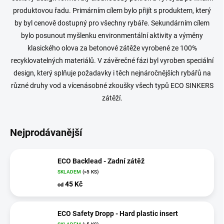
produktovou řadu. Primárním cílem bylo přijít s produktem, který
by byl cenově dostupný pro všechny rybáře. Sekundárním cílem
bylo posunout myšlenku environmentální aktivity a výměny
klasického olova za betonové zátěže vyrobené ze 100%
recyklovatelných materiálů. V závěrečné fázi byl vyroben speciální
design, který splňuje požadavky i těch nejnáročnějších rybářů na
různé druhy vod a vícenásobné zkoušky všech typů ECO SINKERS
zátěží.
Nejprodávanější
ECO Backlead - Zadní zátěž
SKLADEM
(>5 KS)
45 Kč
od
ECO Safety Dropp - Hard plastic insert