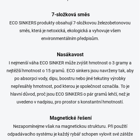
s
u
7-složková směs
ECO SINKERS produkty obsahují 7-složkovou železobetonovou
směs, která je netoxická, ekologická a vyhovuje všem
environmentálním předpisům.
Nasákavost
I nejmenší váha ECO SINKER může zvýšit hmotnost o 3 gramy a
nejtěžší hmotnost o 15 gramů. ECO sinkers jsou navrženy tak, aby
po absorpci vody, dipu, boostru nebo jiné tekutiny výrobky
nepřesáhly hmotnost, pod kterou je společnost označila. To je
hlavní důvod, proč jsou ECO SINKERS o pár gramů lehčí, než je
uvedeno v nadpisu, pro prostor s konstantní hmotností.
Magnetické řešení
Nezapomínejme však na magnetickou strukturu. Při použití
odpadávacího systému je každý rybář schopen vylovit své zátěže