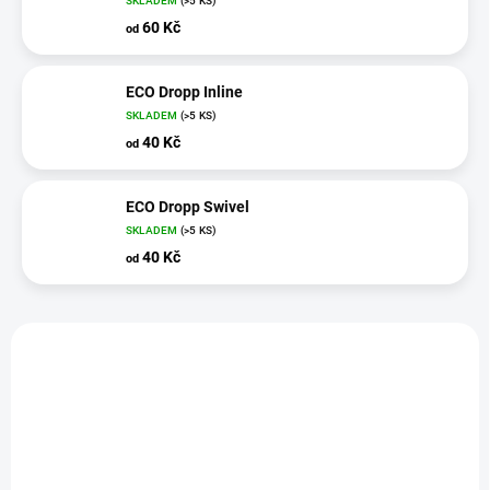
SKLADEM
(>5 KS)
60 Kč
od
ECO Dropp Inline
SKLADEM
(>5 KS)
40 Kč
od
ECO Dropp Swivel
SKLADEM
(>5 KS)
40 Kč
od
V
ý
p
i
s
p
r