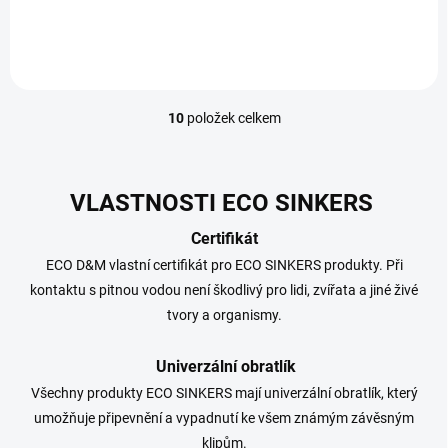
použití složitějších typů
použití složitějších typů
montáží (například s PVA).
montáží (například s PVA).
10
položek celkem
O
v
l
á
VLASTNOSTI ECO SINKERS
d
a
Certifikát
c
í
ECO D&M vlastní certifikát pro ECO SINKERS produkty. Při
p
kontaktu s pitnou vodou není škodlivý pro lidi, zvířata a jiné živé
r
v
tvory a organismy.
k
y
Univerzální obratlík
v
ý
Všechny produkty ECO SINKERS mají univerzální obratlík, který
p
umožňuje připevnění a vypadnutí ke všem známým závěsným
i
klipům.