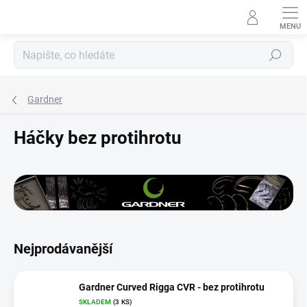
Přejít
na
obsah
Hledat
Gardner
Háčky bez protihrotu
Nejprodávanější
Gardner Curved Rigga CVR - bez protihrotu
SKLADEM
(3 KS)