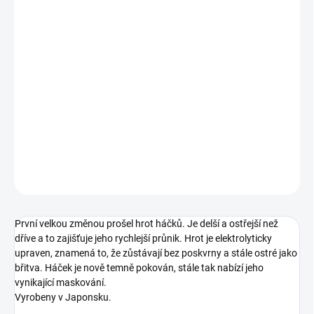
cena:
VARIANTA
−
+
Přidat do košíku
Nejnovější háčky Covert Dark Mugga dostaly novou tvář s
několika klíčovými zlepšeními, která je dělají ještě lepší.
DETAILNÍ INFORMACE
ZEPTAT SE
První velkou změnou prošel hrot háčků. Je delší a ostřejší než
dříve a to zajišťuje jeho rychlejší průnik. Hrot je elektrolyticky
upraven, znamená to, že zůstávají bez poskvrny a stále ostré jako
břitva. Háček je nově temně pokován, stále tak nabízí jeho
vynikající maskování.
Vyrobeny v Japonsku.