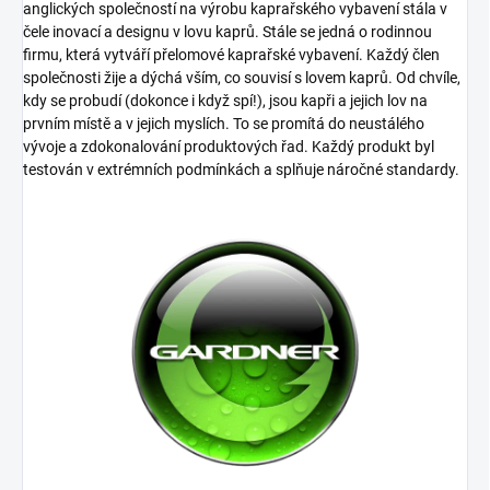
anglických společností na výrobu kaprařského vybavení stála v
čele inovací a designu v lovu kaprů. Stále se jedná o rodinnou
firmu, která vytváří přelomové kaprařské vybavení. Každý člen
společnosti žije a dýchá vším, co souvisí s lovem kaprů. Od chvíle,
kdy se probudí (dokonce i když spí!), jsou kapři a jejich lov na
prvním místě a v jejich myslích. To se promítá do neustálého
vývoje a zdokonalování produktových řad. Každý produkt byl
testován v extrémních podmínkách a splňuje náročné standardy.