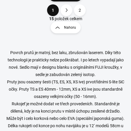
1
2
O
S
v
t
15
položek celkem
l
r
Nahoru
á
á
d
n
a
k
c
o
í
Povrch prutů je matný, bez laku, zbrušován laserem. Díky této
p
v
technologii je prakticky nelze poškrábat. I po letech vypadají jako
r
á
nové. Sedlo mají v designu blanku s originálními FUJI kroužky, v
v
n
k
sedle je zabudován zelený isotop.
í
y
Pruty jsou osazeny šesti (TS, ES, XS, XS ive) prvotřídními S-lite SiC
v
očky. Pruty TS a ES 40mm - 12mm, XS a XS ive jsou standardně
ý
p
osazeny velkými očky (50 - 16mm).
i
Rukojeť je možné dodat ve třech provedeních. Standardně je
s
dělená, kdy je na konci prutu v místě úchopu zesílené držadlo.
u
Může být i celo korková nebo celo EVA (speciální japonská guma).
Délka rukojeti od konce po nohu navijáku je u 12‘ modelů 58cm u