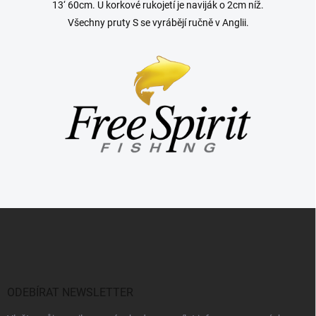
13‘ 60cm. U korkové rukojetí je naviják o 2cm níž.
Všechny pruty S se vyrábějí ručně v Anglii.
Z
á
p
a
t
í
ODEBÍRAT NEWSLETTER