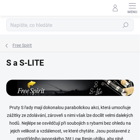
Přejít
na
obsah
Hledat
Free Spirit
S a S-LITE
Pruty S řady mají dokonalou parabolickou akci, která umocňuje
zážitky ze zdolávání, zároveň s nimi však lze docílit velmi dalekých
hodů. Nejlépe se osvědčují při soubojích s rybami bez ohledu na
jejich velikost a vzdálenost, ve které chytáte. Jsou postavené z
prvotřídního japonského 36t Low Resin uhlíku, aby plně