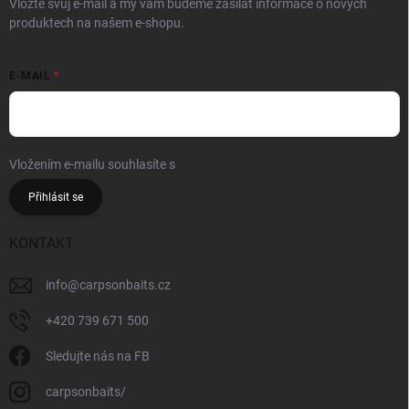
Vložte svůj e-mail a my vám budeme zasílat informace o nových
produktech na našem e-shopu.
E-MAIL
Vložením e-mailu souhlasíte s
podmínkami ochrany osobních údajů
Přihlásit se
KONTAKT
info
@
carpsonbaits.cz
+420 739 671 500
Sledujte nás na FB
carpsonbaits/