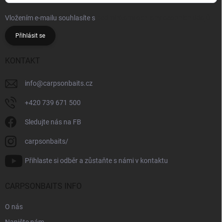
Vložením e-mailu souhlasíte s
podmínkami ochrany osobních údajů
Přihlásit se
KONTAKT
info
@
carpsonbaits.cz
+420 739 671 500
Sledujte nás na FB
carpsonbaits/
Přihlaste si odběr a zůstaňte s námi v kontaktu
CARPSONBAITS INFO
O nás