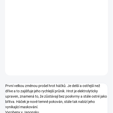
cena:
VARIANTA
−
+
Přidat do košíku
Covert Dark Wide Gape Talon Tip je nejnovější inkarnace v dlouhé
řadě špičatých háčků "Talon Tip". Nejnovější verze dosahuje
nejvyšší kvality.
DETAILNÍ INFORMACE
ZEPTAT SE
První velkou změnou prošel hrot háčků. Je delší a ostřejší než
dříve a to zajišťuje jeho rychlejší průnik. Hrot je elektrolyticky
upraven, znamená to, že zůstávají bez poskvrny a stále ostré jako
břitva. Háček je nově temně pokován, stále tak nabízí jeho
vynikající maskování.
Vyrobeny v Japonsku.