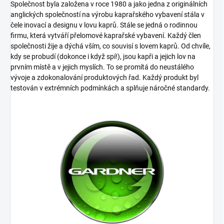
Společnost byla založena v roce 1980 a jako jedna z originálních
anglických společností na výrobu kaprařského vybavení stála v
čele inovací a designu v lovu kaprů. Stále se jedná o rodinnou
firmu, která vytváří přelomové kaprařské vybavení. Každý člen
společnosti žije a dýchá vším, co souvisí s lovem kaprů. Od chvíle,
kdy se probudí (dokonce i když spí!), jsou kapři a jejich lov na
prvním místě a v jejich myslích. To se promítá do neustálého
vývoje a zdokonalování produktových řad. Každý produkt byl
testován v extrémních podmínkách a splňuje náročné standardy.