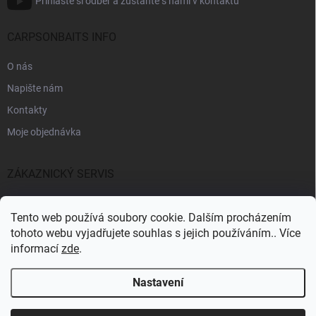
Přihlaste si odběr a zůstaňte s námi v kontaktu
CARPSONBAITS INFO
O nás
Napište nám
Kontakty
Moje objednávka
ZÁKAZNICKÝ SERVIS
Fakturační údaje
Tento web používá soubory cookie. Dalším procházením
Obchodní podmínky
tohoto webu vyjadřujete souhlas s jejich používáním.. Více
informací
zde
.
Informace k GDPR
Nastavení