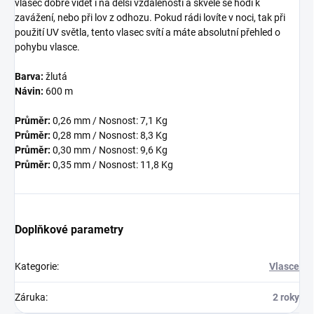
vlasec dobře vidět i na delší vzdálenosti a skvěle se hodí k
zavážení, nebo při lov z odhozu. Pokud rádi lovíte v noci, tak při
použití UV světla, tento vlasec svítí a máte absolutní přehled o
pohybu vlasce.
Barva:
žlutá
Návin:
600 m
Průměr:
0,26 mm / Nosnost: 7,1 Kg
Průměr:
0,28 mm / Nosnost: 8,3 Kg
Průměr:
0,30 mm / Nosnost: 9,6 Kg
Průměr:
0,35 mm / Nosnost: 11,8 Kg
Doplňkové parametry
Kategorie
:
Vlasce
Záruka
:
2 roky