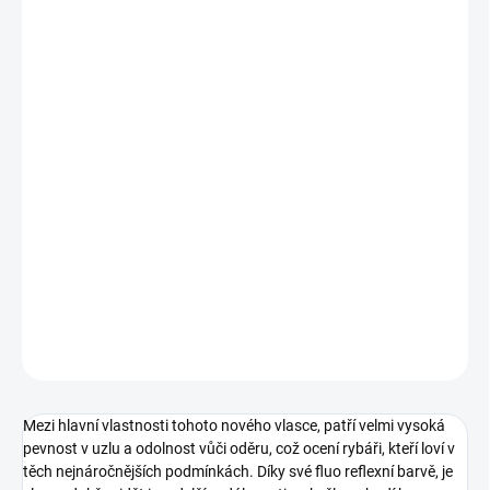
Měrná
ZVOLTE VARIANTU
cena:
VARIANTA
−
+
Přidat do košíku
Vlasec speciálně vyvinutý pro lov kaprů, který je vyroben z
japonského materiálu a díky své výrazné fluo žluté barvě je skvěle
viditelný, ale pod vodou je pro rybu téměř neviditelný, díky potažení
fluorocabonovou vrstvou.
DETAILNÍ INFORMACE
ZEPTAT SE
Mezi hlavní vlastnosti tohoto nového vlasce, patří velmi vysoká
pevnost v uzlu a odolnost vůči oděru, což ocení rybáři, kteří loví v
těch nejnáročnějších podmínkách. Díky své fluo reflexní barvě, je