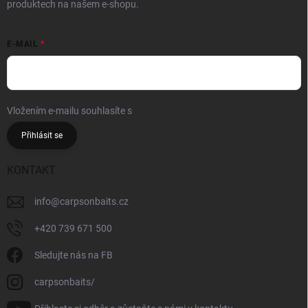
produktech na našem e-shopu.
E-MAIL
Vložením e-mailu souhlasíte s
podmínkami ochrany osobních údajů
Přihlásit se
KONTAKT
info
@
carpsonbaits.cz
+420 739 671 500
Sledujte nás na FB
carpsonbaits/