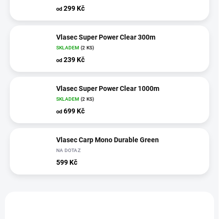
299 Kč
od
Vlasec Super Power Clear 300m
SKLADEM
(2 KS)
239 Kč
od
Vlasec Super Power Clear 1000m
SKLADEM
(2 KS)
699 Kč
od
Vlasec Carp Mono Durable Green
NA DOTAZ
599 Kč
V
ý
NOVINKA
NOVINKA
p