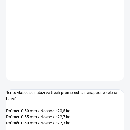
cena:
VARIANTA
−
+
Přidat do košíku
Šokový vlasec vhodný do míst s velkým výskytem vázek, který má
minimální průtažnost a malou paměť.
DETAILNÍ INFORMACE
ZEPTAT SE
Tento vlasec se nabízí ve třech průměrech a nenápadné zelené
barvě.
Průměr: 0,50 mm / Nosnost: 20,5 kg
Průměr: 0,55 mm / Nosnost: 22,7 kg
Průměr: 0,60 mm / Nosnost: 27,3 kg