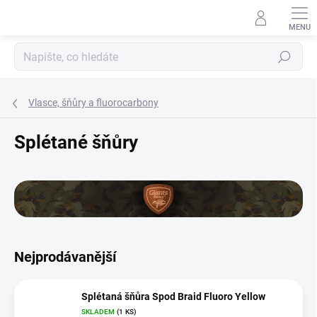
Přejít
na
obsah
Hledat
Vlasce, šňůry a fluorocarbony
Splétané šňůry
Nejprodávanější
Splétaná šňůra Spod Braid Fluoro Yellow
SKLADEM
(1 KS)