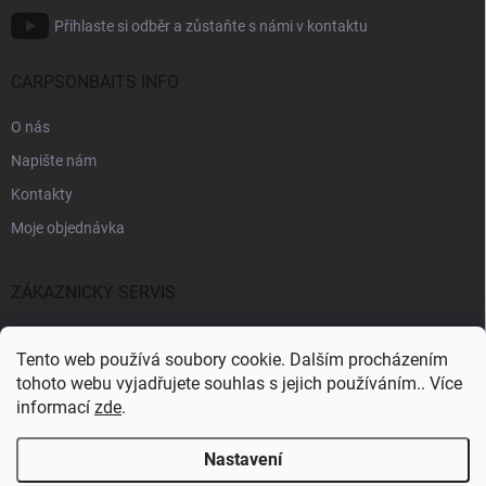
Přihlaste si odběr a zůstaňte s námi v kontaktu
CARPSONBAITS INFO
O nás
Napište nám
Kontakty
Moje objednávka
ZÁKAZNICKÝ SERVIS
Fakturační údaje
Tento web používá soubory cookie. Dalším procházením
Obchodní podmínky
tohoto webu vyjadřujete souhlas s jejich používáním.. Více
informací
zde
.
Informace k GDPR
Nastavení