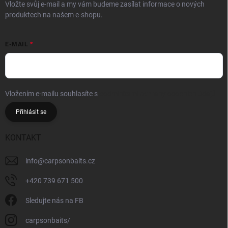
Vložte svůj e-mail a my vám budeme zasílat informace o nových
produktech na našem e-shopu.
E-MAIL
Vložením e-mailu souhlasíte s
podmínkami ochrany osobních údajů
Přihlásit se
KONTAKT
info
@
carpsonbaits.cz
+420 739 671 500
Sledujte nás na FB
carpsonbaits/