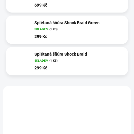
699 Kč
Splétaná šňůra Shock Braid Green
SKLADEM
(1 KS)
299 Kč
Splétaná šňůra Shock Braid
SKLADEM
(1 KS)
299 Kč
V
ý
p
i
s
p
r