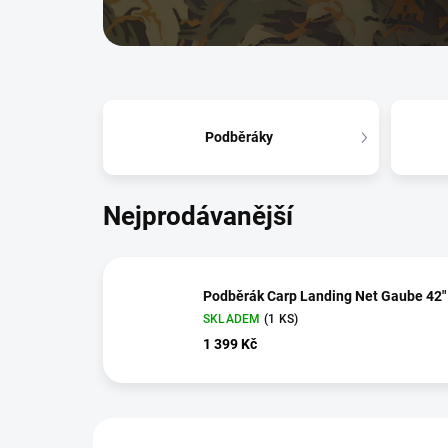
Podběráky
Nejprodávanější
Podběrák Carp Landing Net Gaube 42"
SKLADEM
(1 KS)
1 399 Kč
V