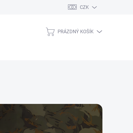
CZK
PRÁZDNÝ KOŠÍK
NÁKUPNÍ
KOŠÍK