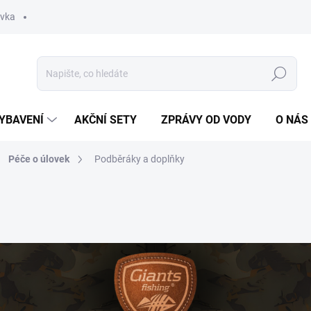
ávka
Hledat
YBAVENÍ
AKČNÍ SETY
ZPRÁVY OD VODY
O NÁS
Péče o úlovek
Podběráky a doplňky