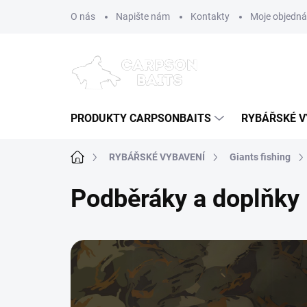
Přejít
O nás
Napište nám
Kontakty
Moje objedn
na
obsah
PRODUKTY CARPSONBAITS
RYBÁŘSKÉ V
Domů
RYBÁŘSKÉ VYBAVENÍ
Giants fishing
Podběráky a doplňky