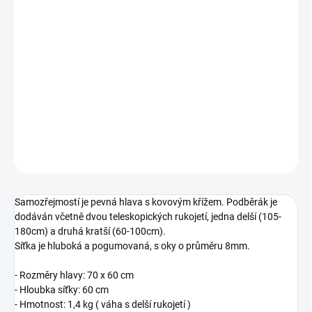
cena:
−
+
Přidat do košíku
Robustní podběrák s hlubokou pogumovanou síťkou, který je
ideální volbou pro lov z lodě i ze břehu, nebo na silně zarostlých
vodách.
DETAILNÍ INFORMACE
ZEPTAT SE
Samozřejmostí je pevná hlava s kovovým křížem. Podběrák je
dodáván včetně dvou teleskopických rukojetí, jedna delší (105-
180cm) a druhá kratší (60-100cm).
Síťka je hluboká a pogumovaná, s oky o průměru 8mm.
- Rozměry hlavy: 70 x 60 cm
- Hloubka síťky: 60 cm
- Hmotnost: 1,4 kg ( váha s delší rukojetí )