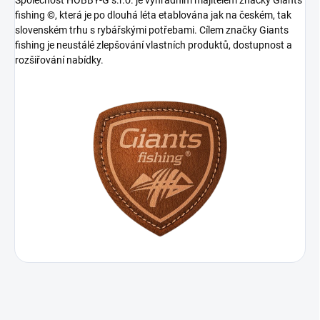
Společnost HOBBY-G s.r.o. je výhradním majitelem značky Giants
fishing ©, která je po dlouhá léta etablována jak na českém, tak
slovenském trhu s rybářskými potřebami. Cílem značky Giants
fishing je neustálé zlepšování vlastních produktů, dostupnost a
rozšiřování nabídky.