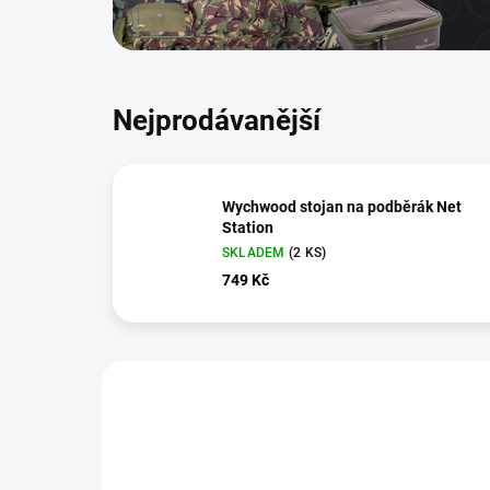
Nejprodávanější
Wychwood stojan na podběrák Net
Station
SKLADEM
(2 KS)
749 Kč
V
ý
2651
p
i
ZDARM
s