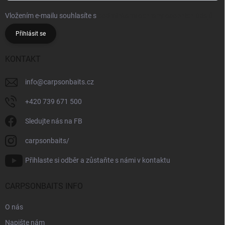
Vložením e-mailu souhlasíte s
podmínkami ochrany osobních údajů
Přihlásit se
KONTAKT
info
@
carpsonbaits.cz
+420 739 671 500
Sledujte nás na FB
carpsonbaits/
Přihlaste si odběr a zůstaňte s námi v kontaktu
CARPSONBAITS INFO
O nás
Napište nám