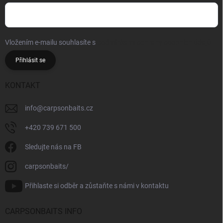
Vložením e-mailu souhlasíte s
podmínkami ochrany osobních údajů
Přihlásit se
KONTAKT
info
@
carpsonbaits.cz
+420 739 671 500
Sledujte nás na FB
carpsonbaits/
Přihlaste si odběr a zůstaňte s námi v kontaktu
CARPSONBAITS INFO