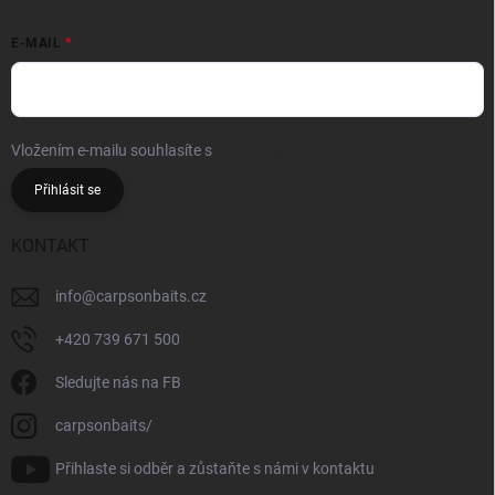
E-MAIL
Vložením e-mailu souhlasíte s
podmínkami ochrany osobních údajů
Přihlásit se
KONTAKT
info
@
carpsonbaits.cz
+420 739 671 500
Sledujte nás na FB
carpsonbaits/
Přihlaste si odběr a zůstaňte s námi v kontaktu