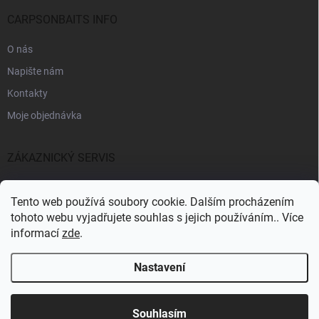
CARPSONBAITS INFO
O nás
Napište nám
Kontakty
Moje objednávka
ZÁKAZNICKÝ SERVIS
Fakturační údaje
Tento web používá soubory cookie. Dalším procházením
Obchodní podmínky
tohoto webu vyjadřujete souhlas s jejich používáním.. Více
informací
zde
.
Informace k GDPR
Nastavení
Copyright 2026
CARPSONBAITS
. Všechna práva vyhrazena.
Souhlasím