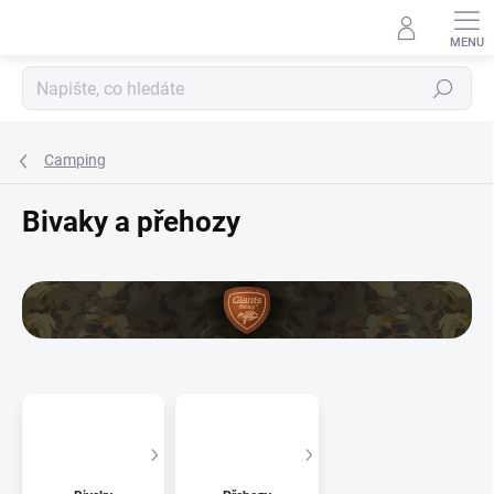
Přejít
na
obsah
Hledat
Camping
Bivaky a přehozy