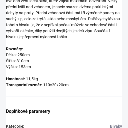
dvě obří ventilační okna, které zajistí maximální odvětrání. Velký
přední kšilt nad vchodem, je navíc osazen dvěma praktickými
úchyty na pruty. Přední vchodová část má tři výměnné panely na
suchý zip, celo zakrytá, slída nebo moskytiéra. Další vychytávkou
tohoto bivaku je, že v nepřízni počasí můžete ve vchodové části
vytvořit okénko, díky použití dvojitých jezdců zipu. Součástí
bivaku je přepravní nylonová taška.
Rozměry:
Délka: 250cm
Šířka: 310cm
Výška: 153cm
Hmotnost:
11,5kg
Transportní rozměr:
110x20x20cm
Doplňkové parametry
Kategorie
:
Bivaky