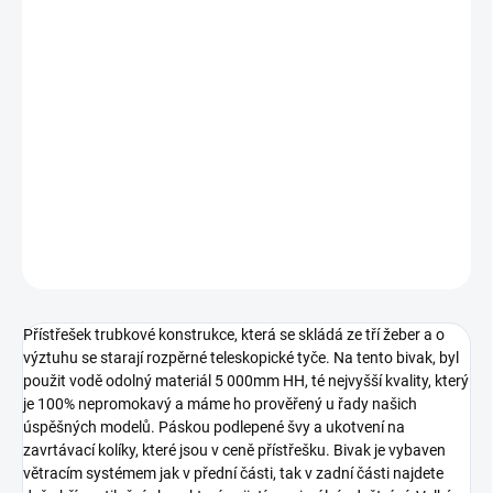
−
+
Přidat do košíku
Pokud hledáte propracovaný bivak, který má obří zadní a přední
ventilační okna, pevnou konstrukci, tak jste na správném místě. A
to není vše co nabízí náš inovovaný přístřešek Deluxe Plus 2 Man,
další vychytávkou je pogumovaná podlážka s naším chytrým
označením vstupu.
DETAILNÍ INFORMACE
ZEPTAT SE
Přístřešek trubkové konstrukce, která se skládá ze tří žeber a o
výztuhu se starají rozpěrné teleskopické tyče. Na tento bivak, byl
použit vodě odolný materiál 5 000mm HH, té nejvyšší kvality, který
je 100% nepromokavý a máme ho prověřený u řady našich
úspěšných modelů. Páskou podlepené švy a ukotvení na
zavrtávací kolíky, které jsou v ceně přístřešku. Bivak je vybaven
větracím systémem jak v přední části, tak v zadní části najdete