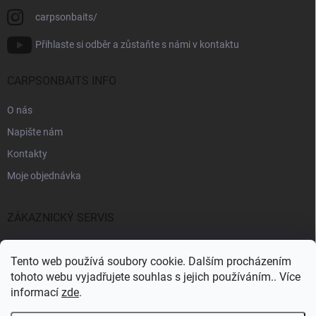
carpsonbaits/
Přihlaste si odběr a zůstaňte s námi v kontaktu
CARPSONBAITS INFO
O nás
Napište nám
Kontakty
Moje objednávka
ZÁKAZNICKÝ SERVIS
Fakturační údaje
Tento web používá soubory cookie. Dalším procházením
Obchodní podmínky
tohoto webu vyjadřujete souhlas s jejich používáním.. Více
informací
zde
.
Informace k GDPR