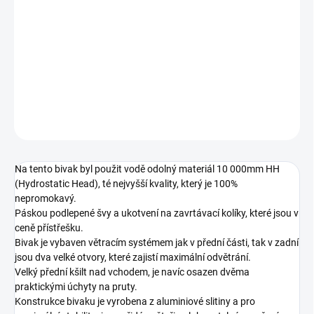
−
+
Přidat do košíku
Luxusní a velmi prostorný bivak trubkové konstrukce, na který byl
použit extrémně kvalitní materiál 10 000mm HH.
DETAILNÍ INFORMACE
ZEPTAT SE
Na tento bivak byl použit vodě odolný materiál 10 000mm HH
(Hydrostatic Head), té nejvyšší kvality, který je 100%
nepromokavý.
Páskou podlepené švy a ukotvení na zavrtávací kolíky, které jsou v
ceně přístřešku.
Bivak je vybaven větracím systémem jak v přední části, tak v zadní
jsou dva velké otvory, které zajistí maximální odvětrání.
Velký přední kšilt nad vchodem, je navíc osazen dvěma
praktickými úchyty na pruty.
Konstrukce bivaku je vyrobena z aluminiové slitiny a pro