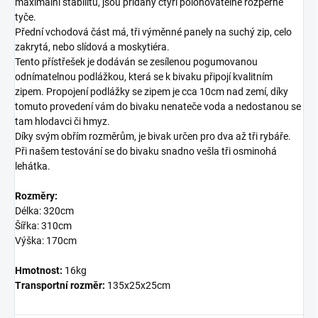
maximální stabilitu, jsou přidány čtyři polohovatelné rozpěrné
tyče.
Přední vchodová část má, tři výměnné panely na suchý zip, celo
zakrytá, nebo slídová a moskytiéra.
Tento přístřešek je dodáván se zesílenou pogumovanou
odnímatelnou podlážkou, která se k bivaku připojí kvalitním
zipem. Propojení podlážky se zipem je cca 10cm nad zemí, díky
tomuto provedení vám do bivaku nenateče voda a nedostanou se
tam hlodavci či hmyz.
Díky svým obřím rozměrům, je bivak určen pro dva až tři rybáře.
Při našem testování se do bivaku snadno vešla tři osminohá
lehátka.
Rozměry:
Délka: 320cm
Šířka: 310cm
Výška: 170cm
Hmotnost:
16kg
Transportní rozměr:
135x25x25cm