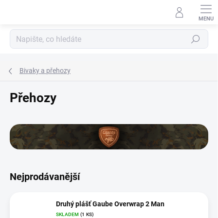
Přejít
na
obsah
Hledat
Bivaky a přehozy
Přehozy
Nejprodávanější
Druhý plášť Gaube Overwrap 2 Man
SKLADEM
(1 KS)