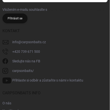
Vložením e-mailu souhlasíte s
podmínkami ochrany osobních údajů
Přihlásit se
KONTAKT
info
@
carpsonbaits.cz
+420 739 671 500
Sledujte nás na FB
carpsonbaits/
Přihlaste si odběr a zůstaňte s námi v kontaktu
CARPSONBAITS INFO
O nás