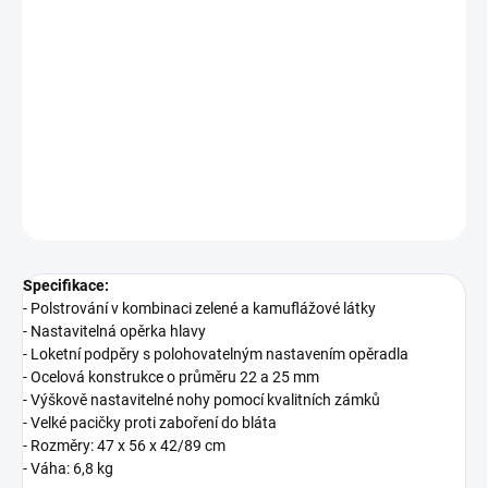
−
+
Přidat do košíku
Zcela nová sedačka, která má inovativní výškově nastavitelnou
opěrku hlavy a praktické polohování zádové opěrky pomocí
područek.
DETAILNÍ INFORMACE
ZEPTAT SE
Specifikace:
- Polstrování v kombinaci zelené a kamuflážové látky
- Nastavitelná opěrka hlavy
- Loketní podpěry s polohovatelným nastavením opěradla
- Ocelová konstrukce o průměru 22 a 25 mm
- Výškově nastavitelné nohy pomocí kvalitních zámků
- Velké pacičky proti zaboření do bláta
- Rozměry: 47 x 56 x 42/89 cm
- Váha: 6,8 kg