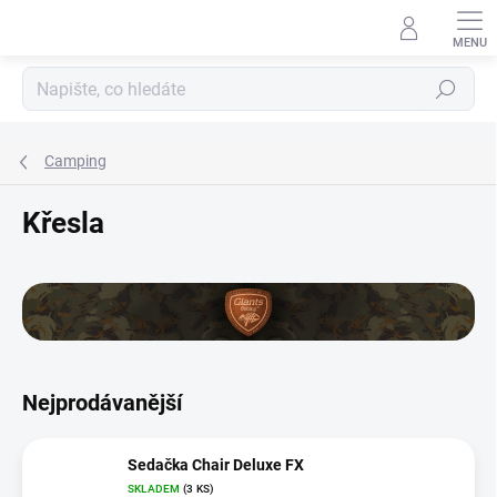
Přejít
na
obsah
Hledat
Camping
Křesla
Nejprodávanější
Sedačka Chair Deluxe FX
SKLADEM
(3 KS)