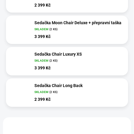
2 399 Kč
Sedačka Moon Chair Deluxe + přepravní taška
SKLADEM
(2 KS)
3 399 Kč
Sedačka Chair Luxury XS
SKLADEM
(2 KS)
3 399 Kč
Sedačka Chair Long Back
SKLADEM
(2 KS)
2 399 Kč
V
ý
NOVINKA
p
ZDARMA
ZDARMA