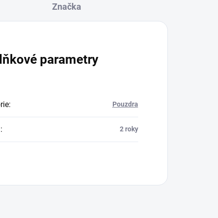
Značka
lňkové parametry
rie
:
Pouzdra
a
:
2 roky