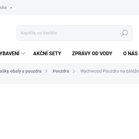
ávka
Hledat
YBAVENÍ
AKČNÍ SETY
ZPRÁVY OD VODY
O NÁS
ašky, obaly a pouzdra
Pouzdra
Wychwood Pouzdro na zátěže 
ocení
ZNAČKA:
WYCHWOOD
399 Kč
Měrná
SKLADEM
(1 KS)
cena: