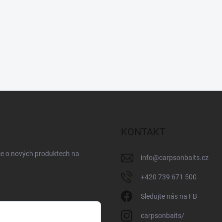
KONTAKT
ce o nových produktech na
info
@
carpsonbaits.cz
+420 739 671 500
Sledujte nás na FB
carpsonbaits/