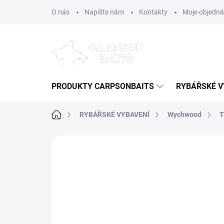
Přejít
O nás
Napište nám
Kontakty
Moje objedn
na
obsah
PRODUKTY CARPSONBAITS
RYBÁŘSKÉ V
Domů
RYBÁŘSKÉ VYBAVENÍ
Wychwood
T
Neohodnoceno
Podrobnosti hodn