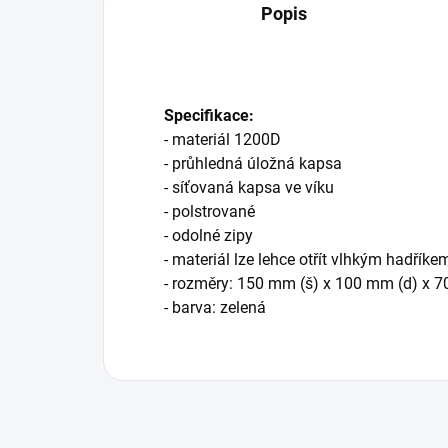
Popis
Specifikace:
- materiál 1200D
- průhledná úložná kapsa
- síťovaná kapsa ve víku
- polstrované
- odolné zipy
- materiál lze lehce otřít vlhkým hadříke
- rozměry: 150 mm (š) x 100 mm (d) x 
- barva: zelená