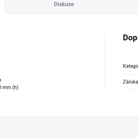
Diskuze
Dop
Katego
m
Záruk
70 mm (h)