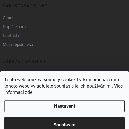
CARPSONBAITS INFO
O nás
Napište nám
Kontakty
Moje objednávka
ZÁKAZNICKÝ SERVIS
Fakturační údaje
Tento web používá soubory cookie. Dalším procházením
Obchodní podmínky
tohoto webu vyjadřujete souhlas s jejich používáním.. Více
informací
zde
.
Informace k GDPR
Nastavení
Copyright 2026
CARPSONBAITS
. Všechna práva vyhrazena.
Souhlasím
Pro registrované zákazníky SLEVA 10%