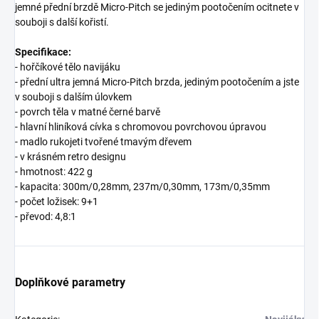
jemné přední brzdě Micro-Pitch se jediným pootočením ocitnete v
souboji s další kořistí.
Specifikace:
- hořčíkové tělo navijáku
- přední ultra jemná Micro-Pitch brzda, jediným pootočením a jste
v souboji s dalším úlovkem
- povrch těla v matné černé barvě
- hlavní hliníková cívka s chromovou povrchovou úpravou
- madlo rukojeti tvořené tmavým dřevem
- v krásném retro designu
- hmotnost: 422 g
- kapacita: 300m/0,28mm, 237m/0,30mm, 173m/0,35mm
- počet ložisek: 9+1
- převod: 4,8:1
Doplňkové parametry