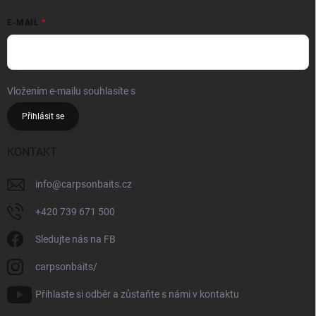
E-MAIL
Vložením e-mailu souhlasíte s
podmínkami ochrany osobních údajů
Přihlásit se
KONTAKT
info
@
carpsonbaits.cz
+420 739 671 500
Sledujte nás na FB
carpsonbaits/
Přihlaste si odběr a zůstaňte s námi v kontaktu