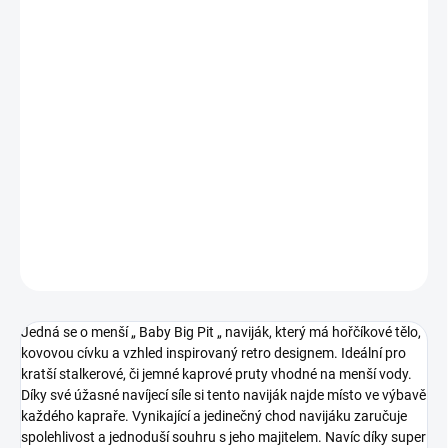
cena:
−
+
Přidat do košíku
A je to tady! Dlouho očekávaná novinka od Wychwoodu se stala
skutečností. Zcela nový naviják nese název Extricator 5000 FD.
Kompaktní, vynikající podmínky pro krásné a plynulé odhozy.
Jemný pravidelný chod. Ideální pro stalker rybaření nebo lov z
hladiny. Velmi dobře si rozumí s řadou prutů Extricator.
DETAILNÍ INFORMACE
ZEPTAT SE
Jedná se o menší „ Baby Big Pit „ naviják, který má hořčíkové tělo,
kovovou cívku a vzhled inspirovaný retro designem. Ideální pro
kratší stalkerové, či jemné kaprové pruty vhodné na menší vody.
Díky své úžasné navíjecí síle si tento naviják najde místo ve výbavě
každého kapraře. Vynikající a jedinečný chod navijáku zaručuje
spolehlivost a jednoduší souhru s jeho majitelem. Navíc díky super