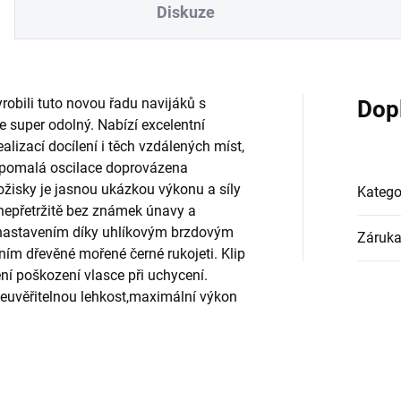
Diskuze
robili tuto novou řadu navijáků s
Dop
e super odolný. Nabízí excelentní
alizací docílení i těch vzdálených míst,
r pomalá oscilace doprovázena
ožisky je jasnou ukázkou výkonu a síly
Katego
 nepřetržitě bez známek únavy a
m nastavením díky uhlíkovým brzdovým
Záruk
ím dřevěné mořené černé rukojeti. Klip
í poškození vlasce při uchycení.
 neuvěřitelnou lehkost,maximální výkon