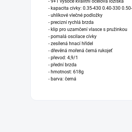
- 9+1 vysoce kvalitní ocelová ložiska
- kapacita cívky: 0.35-430 0.40-330 0.50
- uhlíkové vlečné podložky
- precizní rychlá brzda
- klip pro uzamčení vlasce s pružinkou
- pomalá oscilace cívky
- zesílená hnací hřídel
- dřevěná mořená černá rukojeť
- převod: 4,9/1
- přední brzda
- hmotnost: 618g
- barva: černá