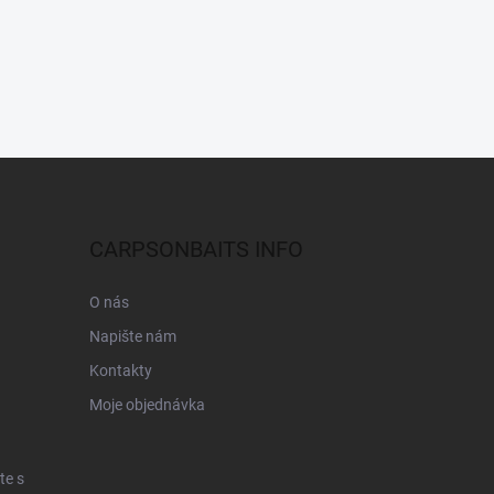
CARPSONBAITS INFO
O nás
Napište nám
Kontakty
Moje objednávka
te s