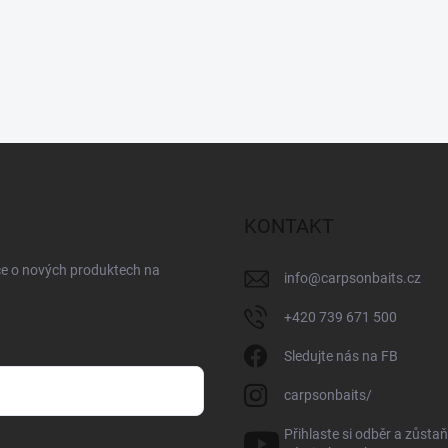
KONTAKT
ce o nových produktech na
info
@
carpsonbaits.cz
+420 739 671 500
Sledujte nás na FB
carpsonbaits/
Přihlaste si odběr a zůstaň
sobních údajů