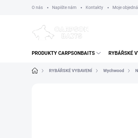
Přejít
O nás
Napište nám
Kontakty
Moje objedn
na
obsah
PRODUKTY CARPSONBAITS
RYBÁŘSKÉ V
Domů
RYBÁŘSKÉ VYBAVENÍ
Wychwood
N
Neohodnoceno
Podrobnosti hodn