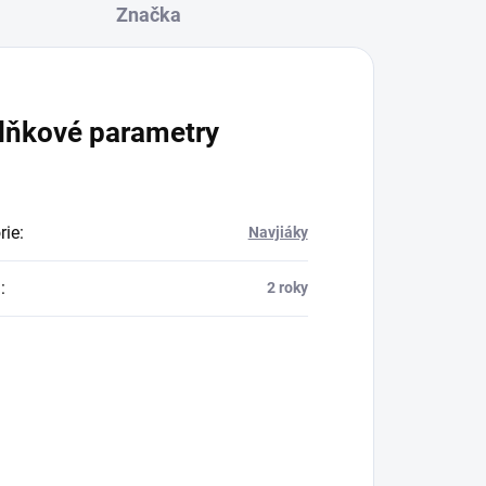
Značka
lňkové parametry
rie
:
Navjiáky
a
:
2 roky