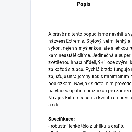
Popis
A právě na tento popud jsme navrhli a vy
názvem Extremis. Stylový, velmi lehký al
výkon, nejen s myšlenkou, ale s lehkou re
kam neustálé cílíme. Jedinečná a supe
zvětšenou hnací hřídelí, 9+1 ocelovými l
za každé situace. Rychlá brzda funguje
zajišťuje ultra jemný tlak s minimální
podložkám. Naviják s detailním proveden
na vlasec opatřen pružinkou pro zamezen
Naviják Extremis nabízí kvalitu a i přes
a sílu.
Specifikace:
- robustní lehké tělo z uhlíku a grafitu