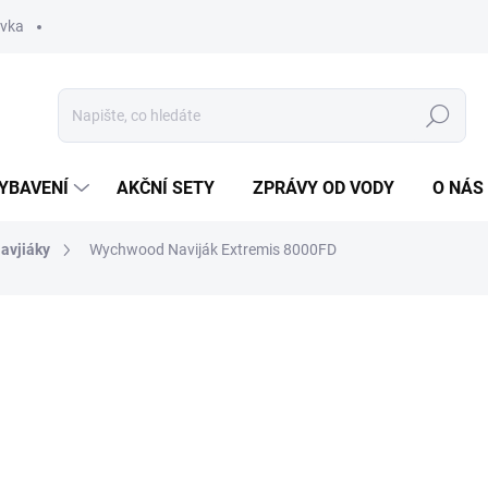
ávka
Hledat
YBAVENÍ
AKČNÍ SETY
ZPRÁVY OD VODY
O NÁS
avjiáky
Wychwood Naviják Extremis 8000FD
ocení
ZNAČKA:
WYCHWOOD
3 990 Kč
ZDARMA
Měrná
SKLADEM
(3 KS)
cena: