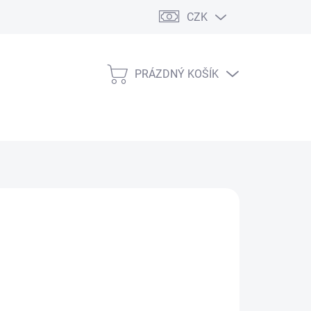
CZK
PRÁZDNÝ KOŠÍK
NÁKUPNÍ
KOŠÍK