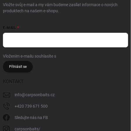
Vložte svůj e-mail a my vám budeme zasílat informace o nových
produktech na našem e-shopu.
E-MAIL
Vložením e-mailu souhlasíte s
podmínkami ochrany osobních údajů
Přihlásit se
KONTAKT
info
@
carpsonbaits.cz
+420 739 671 500
Sledujte nás na FB
carpsonbaits/