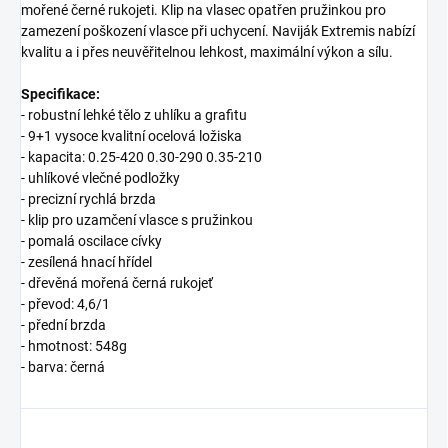
mořené černé rukojeti. Klip na vlasec opatřen pružinkou pro
zamezení poškození vlasce při uchycení. Naviják Extremis nabízí
kvalitu a i přes neuvěřitelnou lehkost, maximální výkon a sílu.
Specifikace:
- robustní lehké tělo z uhlíku a grafitu
- 9+1 vysoce kvalitní ocelová ložiska
- kapacita: 0.25-420 0.30-290 0.35-210
- uhlíkové vlečné podložky
- precizní rychlá brzda
- klip pro uzamčení vlasce s pružinkou
- pomalá oscilace cívky
- zesílená hnací hřídel
- dřevěná mořená černá rukojeť
- převod: 4,6/1
- přední brzda
- hmotnost: 548g
- barva: černá