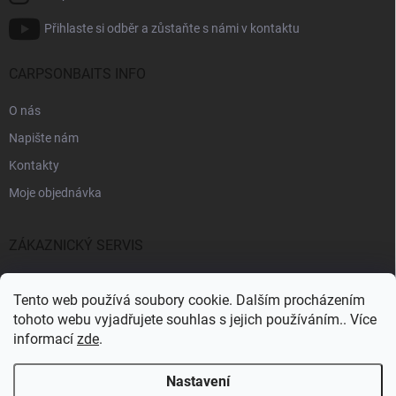
Přihlaste si odběr a zůstaňte s námi v kontaktu
CARPSONBAITS INFO
O nás
Napište nám
Kontakty
Moje objednávka
ZÁKAZNICKÝ SERVIS
Fakturační údaje
Tento web používá soubory cookie. Dalším procházením
Obchodní podmínky
tohoto webu vyjadřujete souhlas s jejich používáním.. Více
informací
zde
.
Informace k GDPR
Nastavení