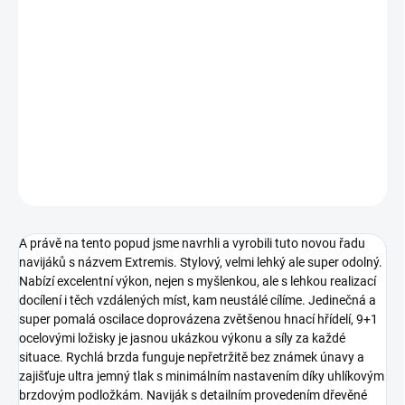
cena:
−
+
Přidat do košíku
Jméno Wychwood si mezi zákazníky vybudovalo svoje pevné
místo a je spojováno se slovy životnost a odolnost.
DETAILNÍ INFORMACE
ZEPTAT SE
A právě na tento popud jsme navrhli a vyrobili tuto novou řadu
navijáků s názvem Extremis. Stylový, velmi lehký ale super odolný.
Nabízí excelentní výkon, nejen s myšlenkou, ale s lehkou realizací
docílení i těch vzdálených míst, kam neustálé cílíme. Jedinečná a
super pomalá oscilace doprovázena zvětšenou hnací hřídelí, 9+1
ocelovými ložisky je jasnou ukázkou výkonu a síly za každé
situace. Rychlá brzda funguje nepřetržitě bez známek únavy a
zajišťuje ultra jemný tlak s minimálním nastavením díky uhlíkovým
brzdovým podložkám. Naviják s detailním provedením dřevěné