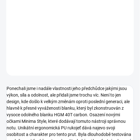
−
+
Přidat do košíku
Po vele úspěšném představení naší již dobře známé řady prutů
Extricator jsme se rozhodli povznést tuto řadu na vyšší level a
představit zcela unikátní skvost a dílo, které nese název Extricator
Plus.
DETAILNÍ INFORMACE
ZEPTAT SE
Ponechali jsme i nadále vlastnosti jeho předchůdce jakými jsou
výkon, síla a odolnost, ale přidali jsme trochu víc. Není to jen
design, kde došlo k velkým změnám oproti poslední generaci, ale
hlavně k přesné vyváženosti blanku, který byl zkonstruován z
vysoce odolného blanku HGM 40T carbon. Osazení novými
očkami Minima Style, které dodávají tomuto nástroji správnou
notu. Unikátní ergonomická PU rukojeť dává najevo svoji
osobitost a charakter pro tento prut. Byla dlouhodobě testována