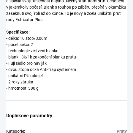
a splnila svoji funkčnost naplno. Nechybí ani komfortní uchopení
v jakémkoliv počasí. Blank s touhou po záběru přebírá v okamžiku
zaseknutí svojí roli až do konce. To je nový a zcela unikátní prut
řady Extricator Plus.
Specifikace:
- délka: 10 stop/3,00m
- počet sekcí: 2
- technologie vrstvení blanku
- blank - 3k/1k zakončení blanku prutu
- Fuji sedlo pro naviják
- dvou stopá očka Anti-frap systémem
- unikátní PU rukojeť
- 2 roky záruka
- hmotnost: 380 g
Doplňkové parametry
Kategorie
:
Pruty