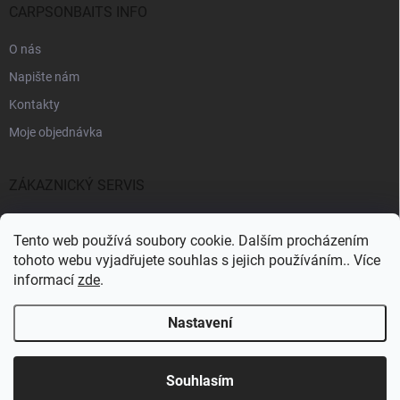
CARPSONBAITS INFO
O nás
Napište nám
Kontakty
Moje objednávka
ZÁKAZNICKÝ SERVIS
Fakturační údaje
Tento web používá soubory cookie. Dalším procházením
Obchodní podmínky
tohoto webu vyjadřujete souhlas s jejich používáním.. Více
informací
zde
.
Informace k GDPR
Nastavení
Copyright 2026
CARPSONBAITS
. Všechna práva vyhrazena.
Souhlasím
Pro registrované zákazníky SLEVA 10%