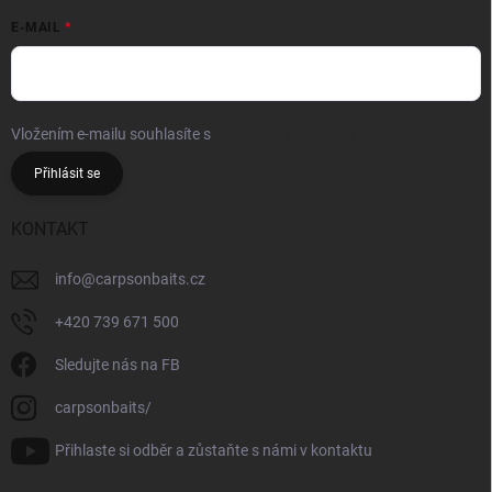
E-MAIL
Vložením e-mailu souhlasíte s
podmínkami ochrany osobních údajů
Přihlásit se
KONTAKT
info
@
carpsonbaits.cz
+420 739 671 500
Sledujte nás na FB
carpsonbaits/
Přihlaste si odběr a zůstaňte s námi v kontaktu