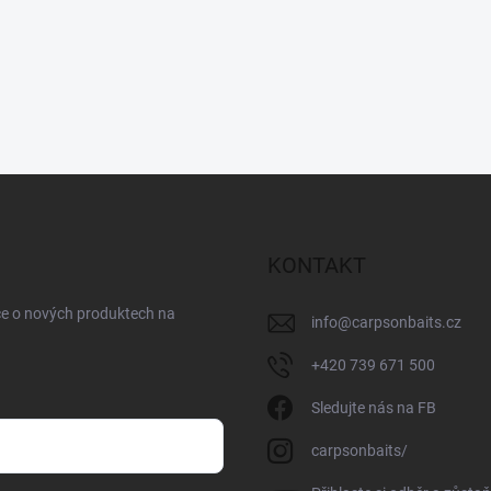
KONTAKT
ce o nových produktech na
info
@
carpsonbaits.cz
+420 739 671 500
Sledujte nás na FB
carpsonbaits/