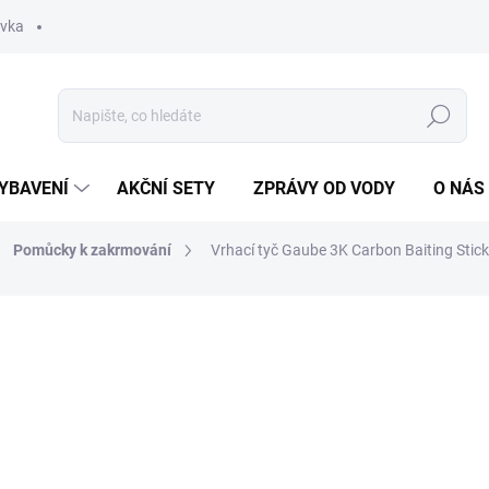
ávka
Hledat
YBAVENÍ
AKČNÍ SETY
ZPRÁVY OD VODY
O NÁS
Pomůcky k zakrmování
Vrhací tyč Gaube 3K Carbon Baiting Sti
ocení
ZNAČKA:
GIANTS FISHING
1 399 Kč
Měrná
SKLADEM
(2 KS)
cena: