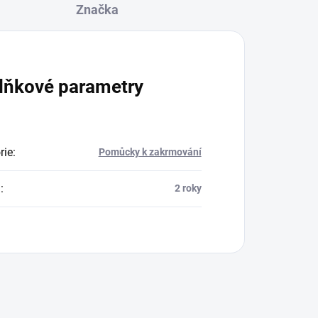
Značka
lňkové parametry
rie
:
Pomůcky k zakrmování
a
:
2 roky