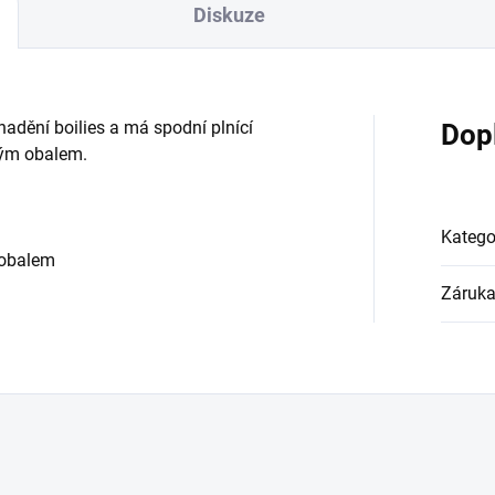
Diskuze
nadění boilies a má spodní plnící
Dop
ým obalem.
Katego
 obalem
Záruk