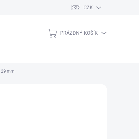
CZK
PRÁZDNÝ KOŠÍK
NÁKUPNÍ
KOŠÍK
ck 29 mm