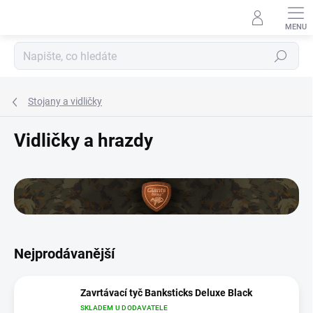
Přejít
na
obsah
Hledat
Stojany a vidličky
Vidličky a hrazdy
Nejprodávanější
Zavrtávací tyč Banksticks Deluxe Black
SKLADEM U DODAVATELE