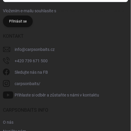
Vložením e-mailu souhlasíte s
podmínkami ochrany osobních údajů
Přihlásit se
KONTAKT
info
@
carpsonbaits.cz
+420 739 671 500
Sledujte nás na FB
carpsonbaits/
Přihlaste si odběr a zůstaňte s námi v kontaktu
CARPSONBAITS INFO
O nás