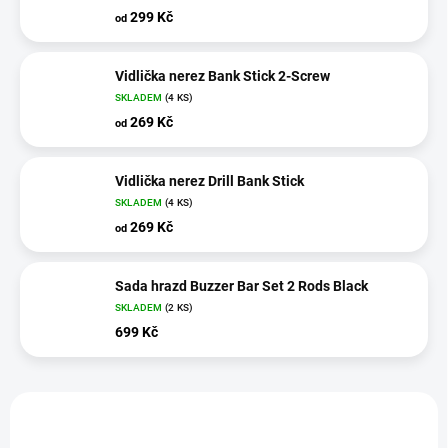
299 Kč
od
Vidlička nerez Bank Stick 2-Screw
SKLADEM
(4 KS)
269 Kč
od
Vidlička nerez Drill Bank Stick
SKLADEM
(4 KS)
269 Kč
od
Sada hrazd Buzzer Bar Set 2 Rods Black
SKLADEM
(2 KS)
699 Kč
V
ý
p