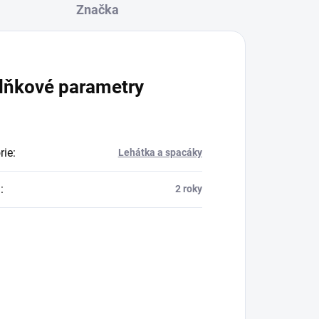
Značka
lňkové parametry
rie
:
Lehátka a spacáky
a
:
2 roky