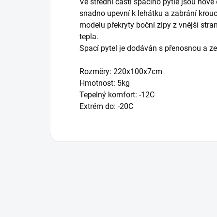
Ve střední části spacího pytle jsou nově
snadno upevní k lehátku a zabrání krouc
modelu překryty boční zipy z vnější str
tepla.
Spací pytel je dodáván s přenosnou a z
Rozměry: 220x100x7cm
Hmotnost: 5kg
Tepelný komfort: -12C
Extrém do: -20C