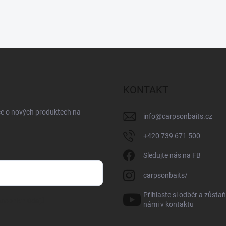
KONTAKT
ce o nových produktech na
info
@
carpsonbaits.cz
+420 739 671 500
Sledujte nás na FB
carpsonbaits/
Přihlaste si odběr a zůstaň
sobních údajů
námi v kontaktu