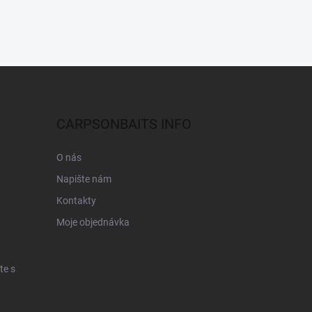
CARPSONBAITS INFO
O nás
Napište nám
Kontakty
Moje objednávka
te s