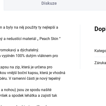
Diskuze
n a byly na něj použity ty nejlepší a
Dop
ný a nešustící materiál „ Peach Skin “
epromokavý a dýchatelný.
Katego
 a vyplněn 100% dutým vláknem pro
Záruk
kapsu na zip, která je určena pro
ckou vnější boční kapsu, která je vhodná
běru. V ramenní části je nový tepelný
 a nohou) jsou ze spodu našité
ršek a spodek lehátka a zajistí tak