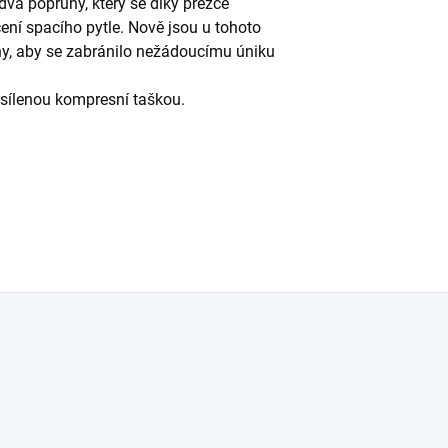
 dva popruhy, který se díky přezce
ení spacího pytle. Nově jsou u tohoto
any, aby se zabránilo nežádoucímu úniku
esílenou kompresní taškou.