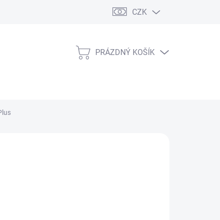
CZK
PRÁZDNÝ KOŠÍK
NÁKUPNÍ
KOŠÍK
Plus