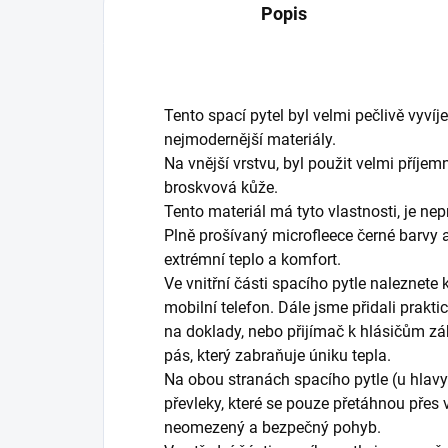
Popis
Tento spací pytel byl velmi pečlivě vyvíje
nejmodernější materiály.
Na vnější vrstvu, byl použit velmi příjem
broskvová kůže.
Tento materiál má tyto vlastnosti, je n
Plně prošívaný microfleece černé barvy
extrémní teplo a komfort.
Ve vnitřní části spacího pytle naleznete 
mobilní telefon. Dále jsme přidali prakti
na doklady, nebo přijímač k hlásičům zá
pás, který zabraňuje úniku tepla.
Na obou stranách spacího pytle (u hlavy
převleky, které se pouze přetáhnou přes v
neomezený a bezpečný pohyb.