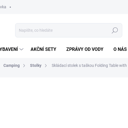
ávka
Hledat
YBAVENÍ
AKČNÍ SETY
ZPRÁVY OD VODY
O NÁS
Camping
Stolky
Skládací stolek s taškou Folding Table with
ocení
ZNAČKA:
GIANTS FISHING
1 399 Kč
Měrná
SKLADEM
(2 KS)
cena: