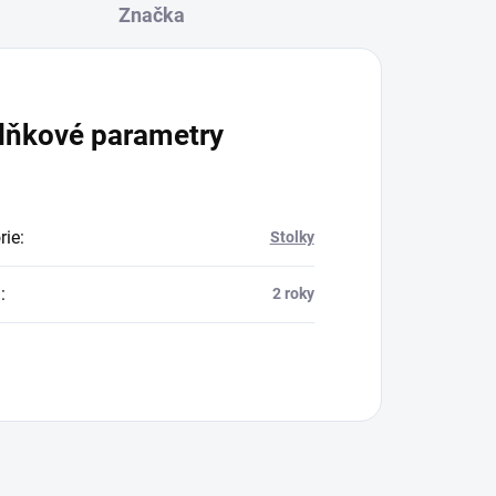
Značka
lňkové parametry
rie
:
Stolky
a
:
2 roky