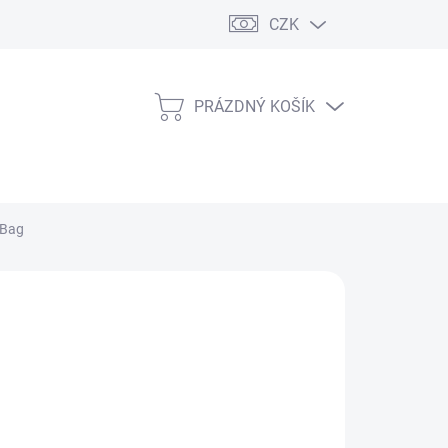
CZK
PRÁZDNÝ KOŠÍK
NÁKUPNÍ
KOŠÍK
 Bag