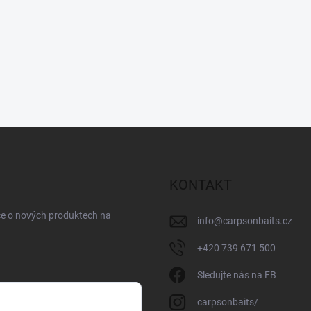
KONTAKT
ce o nových produktech na
info
@
carpsonbaits.cz
+420 739 671 500
Sledujte nás na FB
carpsonbaits/