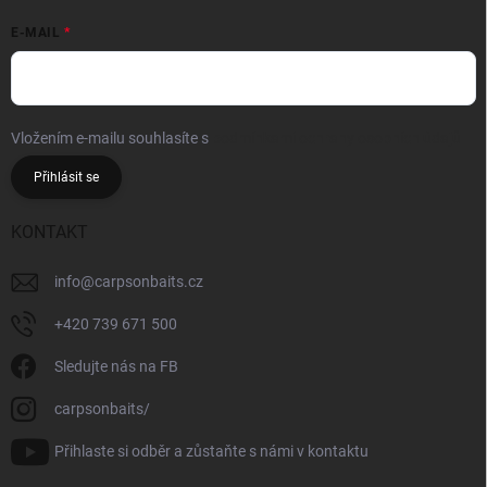
E-MAIL
Vložením e-mailu souhlasíte s
podmínkami ochrany osobních údajů
Přihlásit se
KONTAKT
info
@
carpsonbaits.cz
+420 739 671 500
Sledujte nás na FB
carpsonbaits/
Přihlaste si odběr a zůstaňte s námi v kontaktu