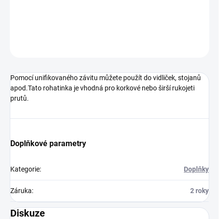
tvar a v průběhu času netvrdne.
DETAILNÍ INFORMACE
ZEPTAT SE
Pomocí unifikovaného závitu můžete použít do vidliček, stojanů
apod.Tato rohatinka je vhodná pro korkové nebo širší rukojeti
prutů.
Doplňkové parametry
Kategorie
:
Doplňky
Záruka
:
2 roky
Diskuze