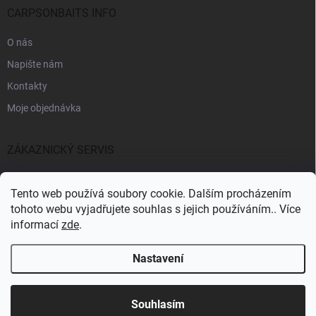
CARPSONBAITS INFO
O nás
Napište nám
Kontakty
Moje objednávka
ZÁKAZNICKÝ SERVIS
Fakturační údaje
Tento web používá soubory cookie. Dalším procházením
Obchodní podmínky
tohoto webu vyjadřujete souhlas s jejich používáním.. Více
informací
zde
.
Informace k GDPR
Nastavení
Copyright 2026
CARPSONBAITS
. Všechna práva vyhrazena.
Souhlasím
Pro registrované zákazníky SLEVA 10%