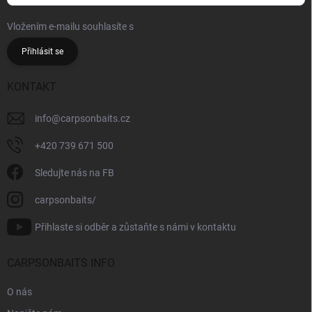
Vložením e-mailu souhlasíte s
podmínkami ochrany osobních údajů
Přihlásit se
KONTAKT
info
@
carpsonbaits.cz
+420 739 671 500
Sledujte nás na FB
carpsonbaits/
Přihlaste si odběr a zůstaňte s námi v kontaktu
CARPSONBAITS INFO
O nás