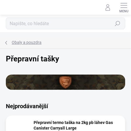
Přejít
na
obsah
Hledat
Obaly a pouzdra
Přepravní tašky
Nejprodávanější
Přepravní termo taška na 2kg pb láhev Gas
Canister Carryall Large