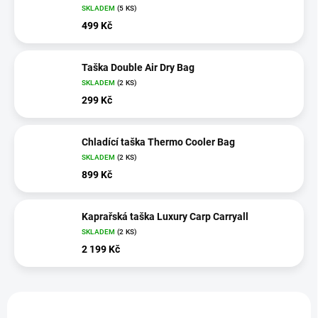
SKLADEM
(5 KS)
499 Kč
Taška Double Air Dry Bag
SKLADEM
(2 KS)
299 Kč
Chladící taška Thermo Cooler Bag
SKLADEM
(2 KS)
899 Kč
Kaprařská taška Luxury Carp Carryall
SKLADEM
(2 KS)
2 199 Kč
V
ý
NOVINKA