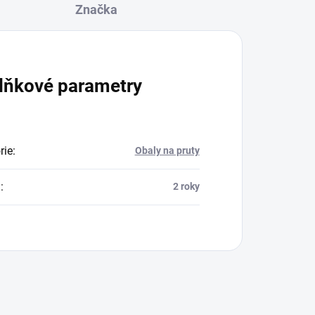
Značka
lňkové parametry
rie
:
Obaly na pruty
a
:
2 roky