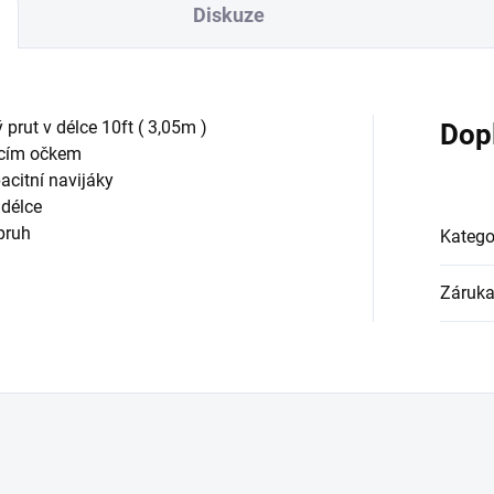
Diskuze
prut v délce 10ft ( 3,05m )
Dop
ěcím očkem
acitní navijáky
 délce
pruh
Katego
Záruk