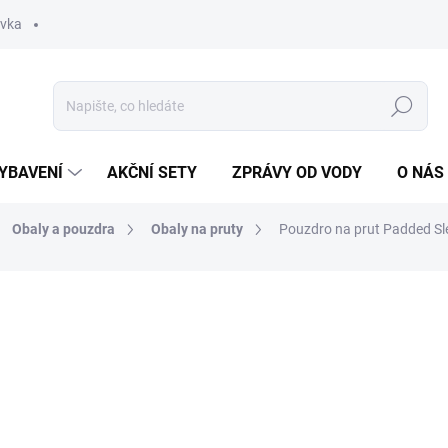
ávka
Hledat
YBAVENÍ
AKČNÍ SETY
ZPRÁVY OD VODY
O NÁS
Obaly a pouzdra
Obaly na pruty
Pouzdro na prut Padded Sl
ocení
ZNAČKA:
GIANTS FISHING
699 Kč
Měrná
SKLADEM
(3 KS)
cena: