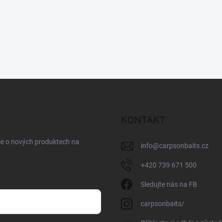
KONTAKT
ce o nových produktech na
info
@
carpsonbaits.cz
+420 739 671 500
Sledujte nás na FB
carpsonbaits/