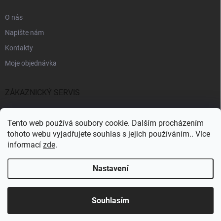
O nás
Napište nám
Kontakty
Moje objednávka
ZÁKAZNICKÝ SERVIS
Fakturační údaje
Tento web používá soubory cookie. Dalším procházením
Obchodní podmínky
tohoto webu vyjadřujete souhlas s jejich používáním.. Více
informací
zde
.
Informace k GDPR
Nastavení
Copyright 2026
CARPSONBAITS
. Všechna práva vyhrazena.
Souhlasím
Pro registrované zákazníky SLEVA 10%
Vytvořil Shoptet