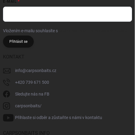
E-MAIL
Vložením e-mailu souhlasíte s
podmínkami ochrany osobních údajů
Přihlásit se
KONTAKT
info
@
carpsonbaits.cz
+420 739 671 500
Sledujte nás na FB
carpsonbaits/
Přihlaste si odběr a zůstaňte s námi v kontaktu
CARPSONBAITS INFO