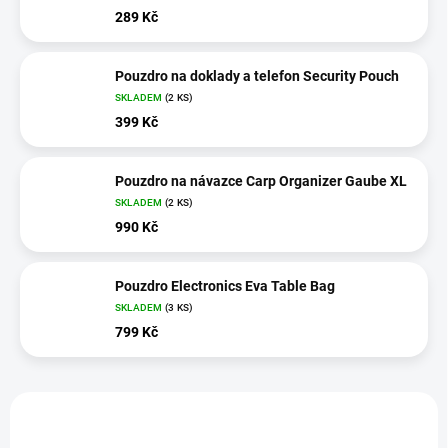
289 Kč
Pouzdro na doklady a telefon Security Pouch
SKLADEM
(2 KS)
399 Kč
Pouzdro na návazce Carp Organizer Gaube XL
SKLADEM
(2 KS)
990 Kč
Pouzdro Electronics Eva Table Bag
SKLADEM
(3 KS)
799 Kč
V
ý
p