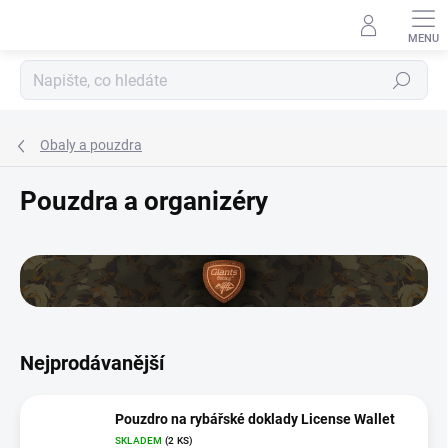
Přejít
na
obsah
Hledat
Obaly a pouzdra
Pouzdra a organizéry
Nejprodávanější
Pouzdro na rybářské doklady License Wallet
SKLADEM
(2 KS)