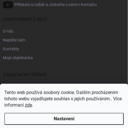
Přihlaste si odběr a zůstaňte s námi v kontaktu
CARPSONBAITS INFO
O nás
Napište nám
Kontakty
Moje objednávka
ZÁKAZNICKÝ SERVIS
Fakturační údaje
Tento web používá soubory cookie. Dalším procházením
Obchodní podmínky
tohoto webu vyjadřujete souhlas s jejich používáním.. Více
informací
zde
.
Informace k GDPR
Nastavení