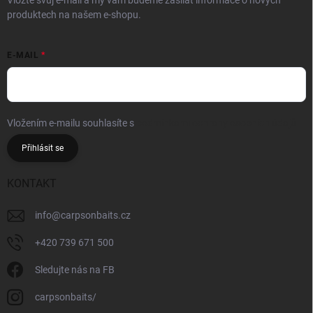
Vložte svůj e-mail a my vám budeme zasílat informace o nových
produktech na našem e-shopu.
E-MAIL
Vložením e-mailu souhlasíte s
podmínkami ochrany osobních údajů
Přihlásit se
KONTAKT
info
@
carpsonbaits.cz
+420 739 671 500
Sledujte nás na FB
carpsonbaits/