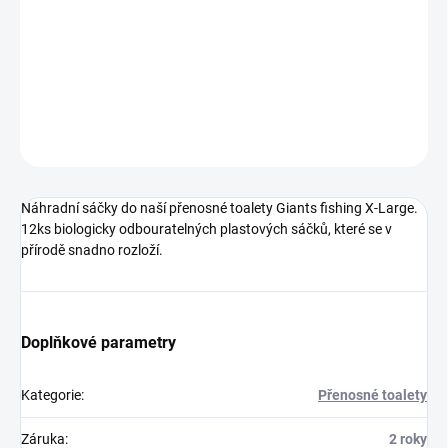
Náhradní sáčky do naší přenosné toalety Giants fishing X-Large.
12ks biologicky odbouratelných plastových sáčků, které se v
přírodě snadno rozloží.
DETAILNÍ INFORMACE
ZEPTAT SE
Náhradní sáčky do naší přenosné toalety Giants fishing X-Large.
12ks biologicky odbouratelných plastových sáčků, které se v
přírodě snadno rozloží.
Doplňkové parametry
Kategorie
:
Přenosné toalety
Záruka
:
2 roky