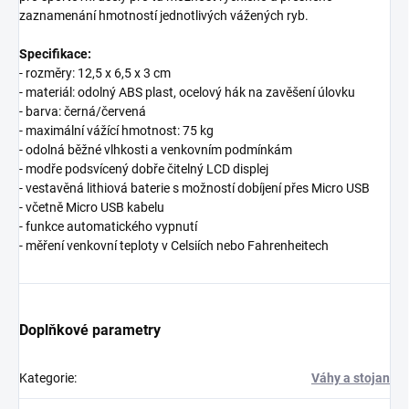
zaznamenání hmotností jednotlivých vážených ryb.
Specifikace:
- rozměry: 12,5 x 6,5 x 3 cm
- materiál: odolný ABS plast, ocelový hák na zavěšení úlovku
- barva: černá/červená
- maximální vážící hmotnost: 75 kg
- odolná běžné vlhkosti a venkovním podmínkám
- modře podsvícený dobře čitelný LCD displej
- vestavěná lithiová baterie s možností dobíjení přes Micro USB
- včetně Micro USB kabelu
- funkce automatického vypnutí
- měření venkovní teploty v Celsiích nebo Fahrenheitech
Doplňkové parametry
Kategorie
:
Váhy a stojan