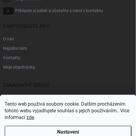
Přihlaste si odběr a zůstaňte s námi v kontaktu
CARPSONBAITS INFO
O nás
Napište nám
Kontakty
Moje objednávka
ZÁKAZNICKÝ SERVIS
Fakturační údaje
Tento web používá soubory cookie. Dalším procházením
Obchodní podmínky
tohoto webu vyjadřujete souhlas s jejich používáním.. Více
informací
zde
.
Informace k GDPR
Nastavení