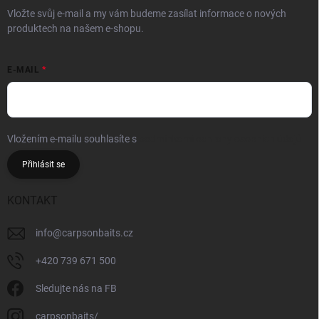
Vložte svůj e-mail a my vám budeme zasílat informace o nových
produktech na našem e-shopu.
E-MAIL
Vložením e-mailu souhlasíte s
podmínkami ochrany osobních údajů
Přihlásit se
KONTAKT
info
@
carpsonbaits.cz
+420 739 671 500
Sledujte nás na FB
carpsonbaits/