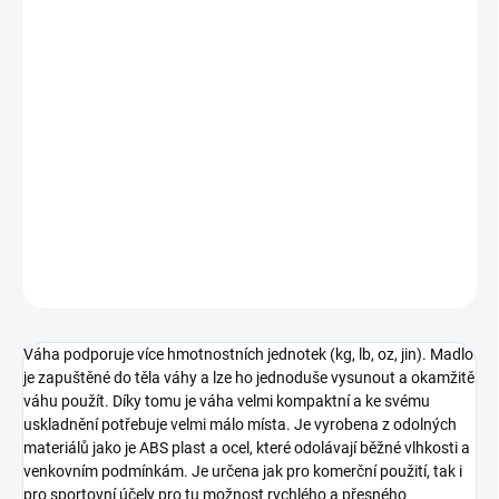
Měrná
SKLADEM
(2 KS)
cena:
−
+
Přidat do košíku
Závěsná digitální nabíjecí váha je vyrobená speciálně pro rybáře,
kteří ocení kompaktnost a přesnost. K měření hmotnosti úlovku
používá snímač a výsledek zobrazuje na LCD displeji.
DETAILNÍ INFORMACE
ZEPTAT SE
Váha podporuje více hmotnostních jednotek (kg, lb, oz, jin). Madlo
je zapuštěné do těla váhy a lze ho jednoduše vysunout a okamžitě
váhu použít. Díky tomu je váha velmi kompaktní a ke svému
uskladnění potřebuje velmi málo místa. Je vyrobena z odolných
materiálů jako je ABS plast a ocel, které odolávají běžné vlhkosti a
venkovním podmínkám. Je určena jak pro komerční použití, tak i
pro sportovní účely pro tu možnost rychlého a přesného