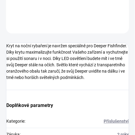
si použití sonaru i v noci.
DETAILNÍ INFORMACE
ZEPTAT SE
Kryt na noční rybaření je navržen speciálně pro Deeper Fishfinder.
Díky krytu maximalizujte funkčnost Vašeho zařízení a vychutnejte
si použití sonaru i v noci. Díky LED osvětlení budete mít i ve tmě
svůj Deeper stále na očích. Světlo které vychází z transparetního
oranžového obalu tak zaručí, že svůj Deeper uvidíte na dálku i ve
tmě nebo horších světelných podmínkách.
Doplňkové parametry
Kategorie
:
Příslušenství
Záruka
:
2 roky