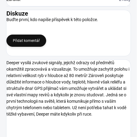
Diskuze
Buďte první, kdo napíše příspěvek k této položce.
Přidat komentář
Deeper vysílá zvukové signály, jejichž odrazy od předmětů
okamžitě zpracovává a vizualizuje. To umožňuje zachytit polohu i
relativní velikost ryb v hloubce až 80 metrů! Zároveň poskytuje
důležité informace o hloubce vody, teplotě, hlavně však reliéfu a
struktuře dna! GPS přijímač vám umožňuje vytvářet a ukládat si
své vlastní mapy revírů a kdykoliv je znovu studovat. Jedná se o
první technologii na světě, která komunikuje přímo s vaším
chytrým telefonem nebo tabletem. Už není potřeba tahat k vodě
těžké vybavení, Deeper máte kdykoliv při ruce.