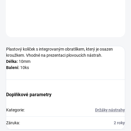
kroužkem. Vhodné na prezentaci plovoucích nástrah.
DETAILNÍ INFORMACE
ZEPTAT SE
Plastový kolíček s integrovaným obratlíkem, který je osazen
kroužkem. Vhodné na prezentaci plovoucích nástrah.
Délka:
10mm
Balení:
10ks
Doplňkové parametry
Kategorie
:
Držáky nástrahy
Záruka
:
2 roky