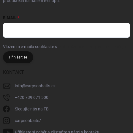
produktech na našem e-shopu.
E-MAIL
Vložením e-mailu souhlasíte s
podmínkami ochrany osobních údajů
Přihlásit se
KONTAKT
info
@
carpsonbaits.cz
+420 739 671 500
Sledujte nás na FB
carpsonbaits/
Přihlaste si odběr a zůstaňte s námi v kontaktu