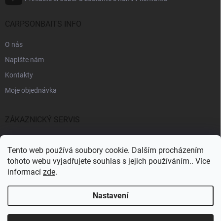
CARPSONBAITS INFO
O nás
Napište nám
Kontakty
Moje objednávka
ZÁKAZNICKÝ SERVIS
Fakturační údaje
Tento web používá soubory cookie. Dalším procházením
Obchodní podmínky
tohoto webu vyjadřujete souhlas s jejich používáním.. Více
informací
zde
.
Informace k GDPR
Nastavení