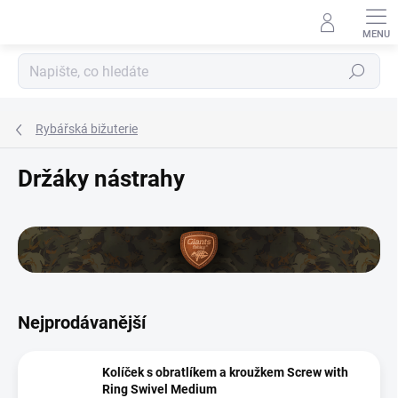
Přejít
na
obsah
Hledat
Rybářská bižuterie
Držáky nástrahy
Nejprodávanější
Kolíček s obratlíkem a kroužkem Screw with
Ring Swivel Medium