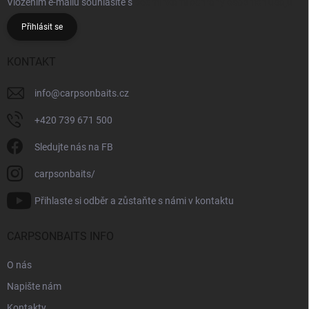
Vložením e-mailu souhlasíte s
podmínkami ochrany osobních údajů
Přihlásit se
KONTAKT
info
@
carpsonbaits.cz
+420 739 671 500
Sledujte nás na FB
carpsonbaits/
Přihlaste si odběr a zůstaňte s námi v kontaktu
CARPSONBAITS INFO
O nás
Napište nám
Kontakty