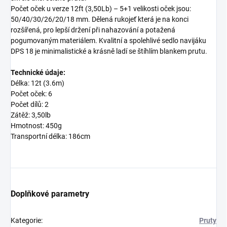
Počet oček u verze 12ft (3,50Lb) – 5+1 velikosti oček jsou:
50/40/30/26/20/18 mm. Dělená rukojeť která je na konci
rozšířená, pro lepší držení při nahazování a potažená
pogumovaným materiálem. Kvalitní a spolehlivé sedlo navijáku
DPS 18 je minimalistické a krásně ladí se štíhlím blankem prutu.
Technické údaje:
Délka: 12t (3.6m)
Počet oček: 6
Počet dílů: 2
Zátěž: 3,50lb
Hmotnost: 450g
Transportní délka: 186cm
Doplňkové parametry
Kategorie
:
Pruty