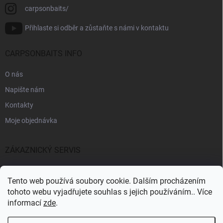
carpsonbaits/
Přihlaste si odběr a zůstaňte s námi v kontaktu
CARPSONBAITS INFO
O nás
Napište nám
Kontakty
Moje objednávka
ZÁKAZNICKÝ SERVIS
Fakturační údaje
Tento web používá soubory cookie. Dalším procházením
Obchodní podmínky
tohoto webu vyjadřujete souhlas s jejich používáním.. Více
informací
zde
.
Informace k GDPR