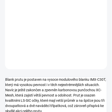
Měrná
SKLADEM
(>5 KS)
cena:
−
+
Přidat do košíku
Super výkonné pruty, které jsou postaveny na tenkém vysoce
modulovém blanku, což Vám zajistí jak daleké a přesné
nahazovaní, tak kontrolu při zdolávání velkých kaprů.
DETAILNÍ INFORMACE
ZEPTAT SE
Blank prutu je postaven na vysoce modulového blanku IMX-C30T,
který má vysokou pevnost i v těch nejextrémnějších situacích.
Navíc je ještě zakončen a zpevněn karbonovou punčochou XC-
Mesh, která zajistí větší pevnost a odolnost. Prut je osazen
kvalitními LS-SIC očky, které mají vetší průměr a na špičce jsou tři
dvoupatková a dvě naváděcí třípatková, což zároveň přispívá ke
skvělé akci celého prutu.