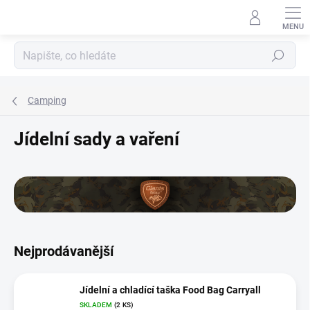
Přejít
na
obsah
Hledat
Camping
Jídelní sady a vaření
Nejprodávanější
Jídelní a chladící taška Food Bag Carryall
SKLADEM
(2 KS)