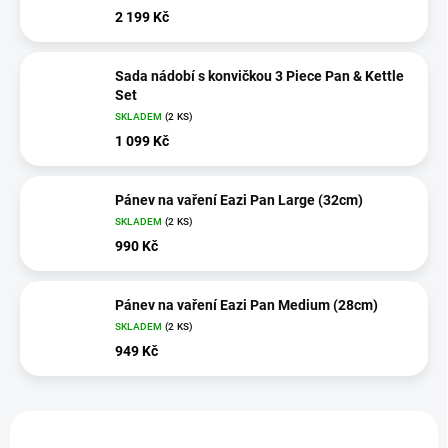
2 199 Kč
Sada nádobí s konvičkou 3 Piece Pan & Kettle
Set
SKLADEM
(2 KS)
1 099 Kč
Pánev na vaření Eazi Pan Large (32cm)
SKLADEM
(2 KS)
990 Kč
Pánev na vaření Eazi Pan Medium (28cm)
SKLADEM
(2 KS)
949 Kč
V
ý