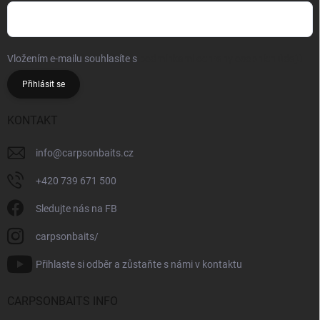
Vložením e-mailu souhlasíte s
podmínkami ochrany osobních údajů
Přihlásit se
KONTAKT
info
@
carpsonbaits.cz
+420 739 671 500
Sledujte nás na FB
carpsonbaits/
Přihlaste si odběr a zůstaňte s námi v kontaktu
CARPSONBAITS INFO