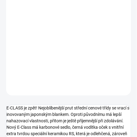
cena:
−
+
Přidat do košíku
E-CLASS je zpět! Nejoblíbenější prut střední cenové třídy se vrací s
inovovaným japonským blankem. Oproti původnímu má lepší
nahazovací vlastnosti, přitom je ještě příjemnější při zdolávání.
Nový E-Class má karbonové sedlo, černá vodítka oček s vnitřní
extra tvrdou speciální keramikou RS, která je odlehčená, zároveň
ale 100% odolná ve všech podmínkách
DETAILNÍ INFORMACE
ZEPTAT SE
E-CLASS je zpět! Nejoblíbenější prut střední cenové třídy se vrací s
inovovaným japonským blankem. Oproti původnímu má lepší
nahazovací vlastnosti, přitom je ještě příjemnější při zdolávání.
Nový E-Class má karbonové sedlo, černá vodítka oček s vnitřní
extra tvrdou speciální keramikou RS, která je odlehčená, zároveň