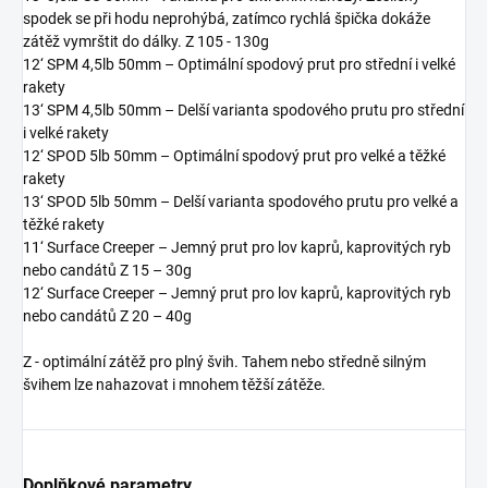
spodek se při hodu neprohýbá, zatímco rychlá špička dokáže
zátěž vymrštit do dálky. Z 105 - 130g
12‘ SPM 4,5lb 50mm – Optimální spodový prut pro střední i velké
rakety
13‘ SPM 4,5lb 50mm – Delší varianta spodového prutu pro střední
i velké rakety
12‘ SPOD 5lb 50mm – Optimální spodový prut pro velké a těžké
rakety
13‘ SPOD 5lb 50mm – Delší varianta spodového prutu pro velké a
těžké rakety
11‘ Surface Creeper – Jemný prut pro lov kaprů, kaprovitých ryb
nebo candátů Z 15 – 30g
12‘ Surface Creeper – Jemný prut pro lov kaprů, kaprovitých ryb
nebo candátů Z 20 – 40g
Z - optimální zátěž pro plný švih. Tahem nebo středně silným
švihem lze nahazovat i mnohem těžší zátěže.
Doplňkové parametry