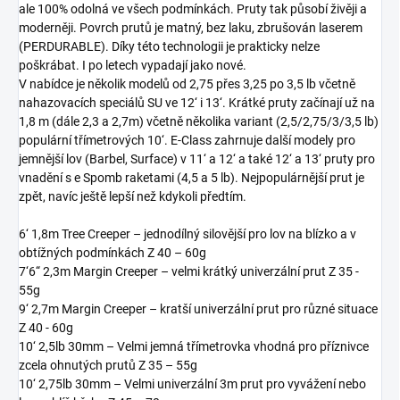
ale 100% odolná ve všech podmínkách. Pruty tak působí živěji a
moderněji. Povrch prutů je matný, bez laku, zbrušován laserem
(PERDURABLE). Díky této technologii je prakticky nelze
poškrábat. I po letech vypadají jako nové.
V nabídce je několik modelů od 2,75 přes 3,25 po 3,5 lb včetně
nahazovacích speciálů SU ve 12‘ i 13‘. Krátké pruty začínají už na
1,8 m (dále 2,3 a 2,7m) včetně několika variant (2,5/2,75/3/3,5 lb)
populární třímetrových 10‘. E-Class zahrnuje další modely pro
jemnější lov (Barbel, Surface) v 11‘ a 12‘ a také 12‘ a 13‘ pruty pro
vnadění s e Spomb raketami (4,5 a 5 lb). Nejpopulárnější prut je
zpět, navíc ještě lepší než kdykoli předtím.
6‘ 1,8m Tree Creeper – jednodílný silovější pro lov na blízko a v
obtížných podmínkách Z 40 – 60g
7‘6“ 2,3m Margin Creeper – velmi krátký univerzální prut Z 35 -
55g
9‘ 2,7m Margin Creeper – kratší univerzální prut pro různé situace
Z 40 - 60g
10‘ 2,5lb 30mm – Velmi jemná třímetrovka vhodná pro příznivce
zcela ohnutých prutů Z 35 – 55g
10‘ 2,75lb 30mm – Velmi univerzální 3m prut pro vyvážení nebo