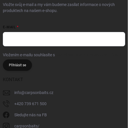
Vložte svůj e-mail a my vám budeme zasílat informace o nových
produktech na našem e-shopu.
E-MAIL
Vložením e-mailu souhlasíte s
podmínkami ochrany osobních údajů
Přihlásit se
KONTAKT
info
@
carpsonbaits.cz
+420 739 671 500
Sledujte nás na FB
carpsonbaits/