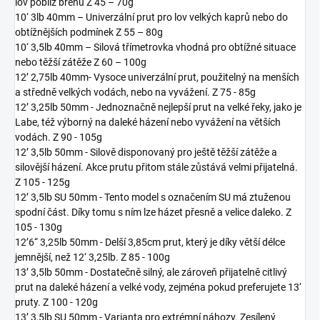
lov poblíž břehu Z 45 – 70g
10‘ 3lb 40mm – Univerzální prut pro lov velkých kaprů nebo do
obtížnějších podmínek Z 55 – 80g
10‘ 3,5lb 40mm – Silová třímetrovka vhodná pro obtížné situace
nebo těžší zátěže Z 60 – 100g
12’ 2,75lb 40mm- Vysoce univerzální prut, použitelný na menších
a středně velkých vodách, nebo na vyvážení. Z 75 - 85g
12’ 3,25lb 50mm - Jednoznačně nejlepší prut na velké řeky, jako je
Labe, též výborný na daleké házení nebo vyvážení na větších
vodách. Z 90 - 105g
12’ 3,5lb 50mm - Silově disponovaný pro ještě těžší zátěže a
silovější házení. Akce prutu přitom stále zůstává velmi přijatelná.
Z 105 - 125g
12’ 3,5lb SU 50mm - Tento model s označením SU má ztuženou
spodní část. Díky tomu s ním lze házet přesně a velice daleko. Z
105 - 130g
12’6“ 3,25lb 50mm - Delší 3,85cm prut, který je díky větší délce
jemnější, než 12‘ 3,25lb. Z 85 - 100g
13’ 3,5lb 50mm - Dostatečně silný, ale zároveň přijatelně citlivý
prut na daleké házení a velké vody, zejména pokud preferujete 13‘
pruty. Z 100 - 120g
13’ 3,5lb SU 50mm - Varianta pro extrémní náhozy. Zesílený