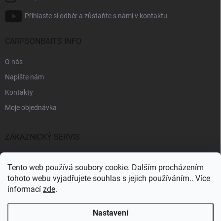
Přihlaste si odběr a zůstaňte s námi v kontaktu
CARPSONBAITS INFO
O nás
Napište nám
Kontakty
Moje objednávka
ZÁKAZNICKÝ SERVIS
Fakturační údaje
Tento web používá soubory cookie. Dalším procházením
Obchodní podmínky
tohoto webu vyjadřujete souhlas s jejich používáním.. Více
informací
zde
.
Informace k GDPR
Nastavení